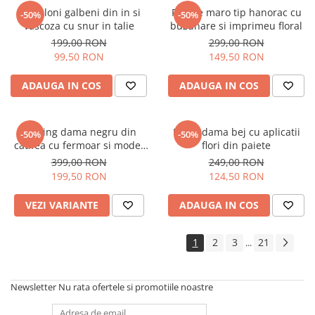
Pantaloni galbeni din in si
Rochie maro tip hanorac cu
-50%
-50%
vascoza cu snur in talie
buzunare si imprimeu floral
199,00 RON
299,00 RON
99,50 RON
149,50 RON
ADAUGA IN COS
ADAUGA IN COS
Trening dama negru din
Bluza dama bej cu aplicatii
-50%
-50%
catifea cu fermoar si model
flori din paiete
pe jacheta
399,00 RON
249,00 RON
199,50 RON
124,50 RON
VEZI VARIANTE
ADAUGA IN COS
1
2
3
21
...
Newsletter
Nu rata ofertele si promotiile noastre