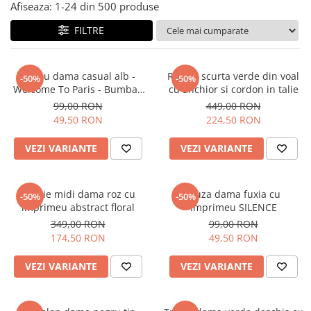
Salopete
Afiseaza:
1-
24
din
500
produse
Tricouri si topuri
FILTRE
Rochii de eveniment
Tricou dama casual alb -
Rochie scurta verde din voal
-50%
-50%
Welcome To Paris - Bumbac
cu anchior si cordon in talie
Organic
99,00 RON
449,00 RON
49,50 RON
224,50 RON
VEZI VARIANTE
VEZI VARIANTE
Rochie midi dama roz cu
Bluza dama fuxia cu
-50%
-50%
imprimeu abstract floral
imprimeu SILENCE
349,00 RON
99,00 RON
174,50 RON
49,50 RON
VEZI VARIANTE
VEZI VARIANTE