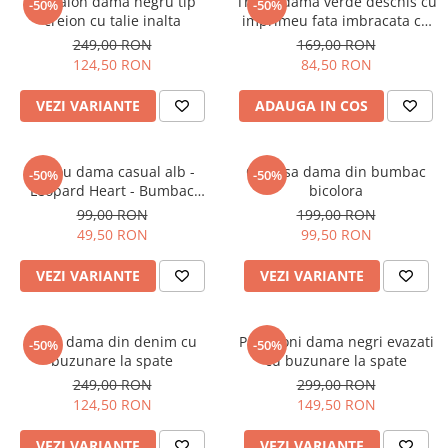
Pantalon dama negru tip
Tricou dama verde deschis cu
-50%
-50%
creion cu talie inalta
imprimeu fata imbracata cu
alb si inghetata in mana
249,00 RON
169,00 RON
124,50 RON
84,50 RON
VEZI VARIANTE
ADAUGA IN COS
Tricou dama casual alb -
Camasa dama din bumbac
-50%
-50%
Leopard Heart - Bumbac
bicolora
Organic
99,00 RON
199,00 RON
49,50 RON
99,50 RON
VEZI VARIANTE
VEZI VARIANTE
Blugi dama din denim cu
Pantaloni dama negri evazati
-50%
-50%
buzunare la spate
cu buzunare la spate
249,00 RON
299,00 RON
124,50 RON
149,50 RON
VEZI VARIANTE
VEZI VARIANTE