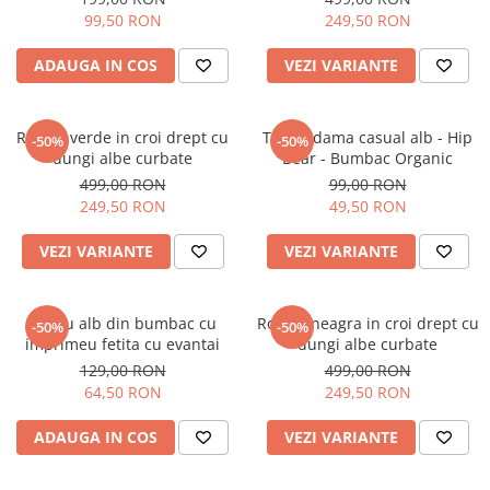
99,50 RON
249,50 RON
ADAUGA IN COS
VEZI VARIANTE
Rochie verde in croi drept cu
Tricou dama casual alb - Hip
-50%
-50%
dungi albe curbate
Bear - Bumbac Organic
499,00 RON
99,00 RON
249,50 RON
49,50 RON
VEZI VARIANTE
VEZI VARIANTE
Tricou alb din bumbac cu
Rochie neagra in croi drept cu
-50%
-50%
imprimeu fetita cu evantai
dungi albe curbate
129,00 RON
499,00 RON
64,50 RON
249,50 RON
ADAUGA IN COS
VEZI VARIANTE