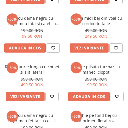
Tricou dama negru cu
Rochie midi bej din voal cu
-50%
-50%
imprimeu fata si catel cu
cordon in talie
ochelari
199,00 RON
499,00 RON
99,50 RON
249,50 RON
ADAUGA IN COS
VEZI VARIANTE
Rochie aurie lunga cu corset
Rochie plisata turcoaz cu
-50%
-50%
si slit lateral
maneci clopot
999,00 RON
399,00 RON
499,50 RON
199,50 RON
VEZI VARIANTE
ADAUGA IN COS
Tricou dama negru cu
Rochie pe fond bej cu
-50%
-50%
imprimeu fetita cu coc si
imprimeu floral roz
ochelari albastrii
199,00 RON
499,00 RON