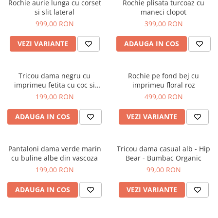
Rochie aurie lunga cu corset
Rochie plisata turcoaz cu
si slit lateral
maneci clopot
999,00 RON
399,00 RON
VEZI VARIANTE
ADAUGA IN COS
Tricou dama negru cu
Rochie pe fond bej cu
imprimeu fetita cu coc si
imprimeu floral roz
ochelari albastrii
199,00 RON
499,00 RON
ADAUGA IN COS
VEZI VARIANTE
Pantaloni dama verde marin
Tricou dama casual alb - Hip
cu buline albe din vascoza
Bear - Bumbac Organic
199,00 RON
99,00 RON
ADAUGA IN COS
VEZI VARIANTE