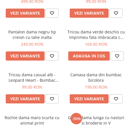
499,00 RON
99,00 RON
VEZI VARIANTE
VEZI VARIANTE
Pantalon dama negru tip
Tricou dama verde deschis cu
creion cu talie inalta
imprimeu fata imbracata cu
alb si inghetata in mana
249,00 RON
169,00 RON
VEZI VARIANTE
ADAUGA IN COS
Tricou dama casual alb -
Camasa dama din bumbac
Leopard Heart - Bumbac
bicolora
Organic
99,00 RON
199,00 RON
VEZI VARIANTE
VEZI VARIANTE
Rochie dama maro scurta cu
Geaca dama lunga cu nasturi
-50%
animal print
si broderie in V