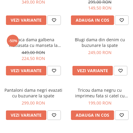
349,00 RON
299,00 RON
149,50 RON
VEZI VARIANTE
ADAUGA IN COS
Geaca dama galbena
Blugi dama din denim cu
-50%
matlasata cu manseta la
buzunare la spate
maneca si elastic in talie
449,00 RON
249,00 RON
224,50 RON
VEZI VARIANTE
VEZI VARIANTE
Pantaloni dama negri evazati
Tricou dama negru cu
cu buzunare la spate
imprimeu fata si catel cu
ochelari
299,00 RON
199,00 RON
VEZI VARIANTE
ADAUGA IN COS