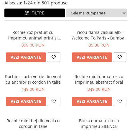
Salopete
Afiseaza:
1-
24
din
501
produse
Tricouri si topuri
FILTRE
Rochii de eveniment
Rochie roz prăfuit cu
Tricou dama casual alb -
imprimeu animal print și
Welcome To Paris - Bumbac
curea
Organic
399,00 RON
99,00 RON
VEZI VARIANTE
VEZI VARIANTE
Rochie scurta verde din voal
Rochie midi dama roz cu
cu anchior si cordon in talie
imprimeu abstract floral
449,00 RON
349,00 RON
VEZI VARIANTE
VEZI VARIANTE
Rochie midi bej din voal cu
Bluza dama fuxia cu
cordon in talie
imprimeu SILENCE