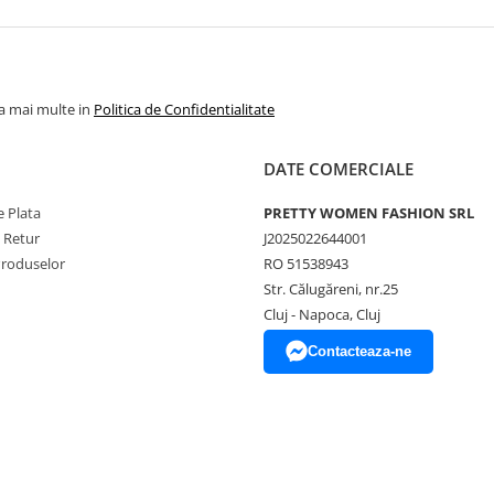
la mai multe in
Politica de Confidentialitate
DATE COMERCIALE
 Plata
PRETTY WOMEN FASHION SRL
e Retur
J2025022644001
Produselor
RO 51538943
Str. Călugăreni, nr.25
Cluj - Napoca, Cluj
Contacteaza-ne