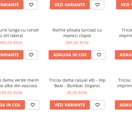
VARIANTE
VEZI VARIANTE
VEZI
urie lunga cu corset
Rochie plisata turcoaz cu
Tric
si slit lateral
maneci clopot
imprim
oc
999,00 RON
399,00 RON
VARIANTE
ADAUGA IN COS
ADAU
i dama verde marin
Tricou dama casual alb - Hip
Tricou
ne albe din vascoza
Bear - Bumbac Organic
imprime
199,00 RON
99,00 RON
A IN COS
VEZI VARIANTE
ADAU