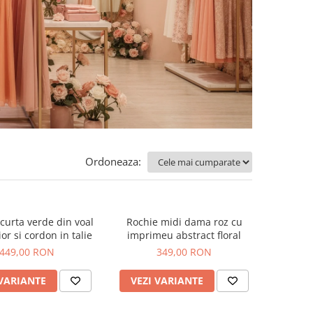
Ordoneaza:
curta verde din voal
Rochie midi dama roz cu
or si cordon in talie
imprimeu abstract floral
449,00 RON
349,00 RON
 VARIANTE
VEZI VARIANTE