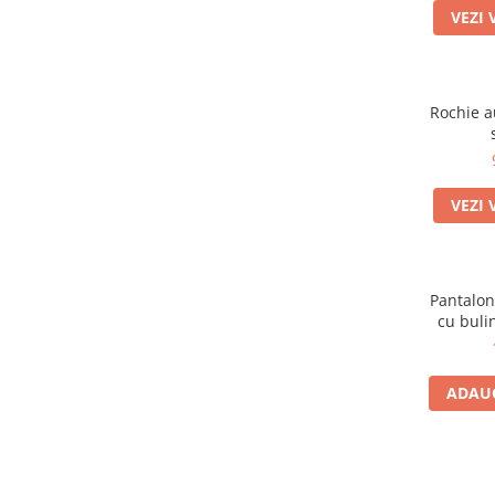
Verde fistic
(1)
VEZI 
Crem
(8)
Albastru
(51)
Kaki
(4)
Visiniu
(2)
Rochie a
Plamaniu
(1)
Aramiu
(1)
Albastru deschis
(7)
VEZI 
Fuxia
(5)
Albastra
(2)
Cappucino
(1)
Negru-alb
(1)
Pantalon
Indigo
(1)
cu buli
Negru``
(1)
Belumarin
(1)
Crem-Maro
(1)
ADAUG
Verde deschis
(4)
Alb Galbui
(1)
Alb cu dungi albastre
(1)