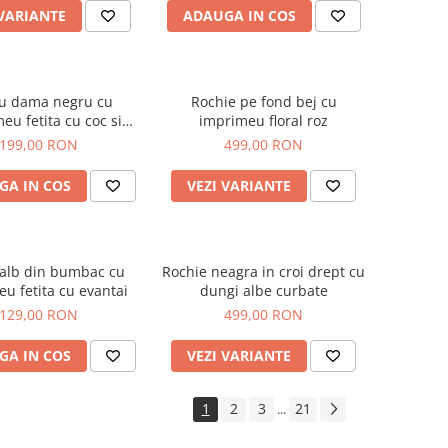
 VARIANTE
ADAUGA IN COS
ou dama negru cu
Rochie pe fond bej cu
eu fetita cu coc si
imprimeu floral roz
helari albastrii
199,00 RON
499,00 RON
GA IN COS
VEZI VARIANTE
 alb din bumbac cu
Rochie neagra in croi drept cu
u fetita cu evantai
dungi albe curbate
129,00 RON
499,00 RON
GA IN COS
VEZI VARIANTE
1
2
3
21
...