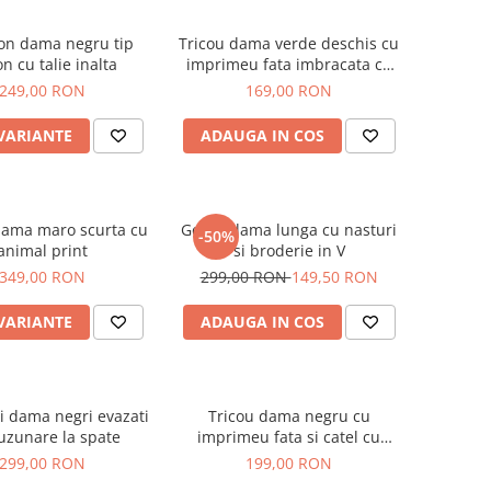
on dama negru tip
Tricou dama verde deschis cu
on cu talie inalta
imprimeu fata imbracata cu
alb si inghetata in mana
249,00 RON
169,00 RON
 VARIANTE
ADAUGA IN COS
dama maro scurta cu
Geaca dama lunga cu nasturi
-50%
animal print
si broderie in V
349,00 RON
299,00 RON
149,50 RON
 VARIANTE
ADAUGA IN COS
i dama negri evazati
Tricou dama negru cu
uzunare la spate
imprimeu fata si catel cu
ochelari
299,00 RON
199,00 RON