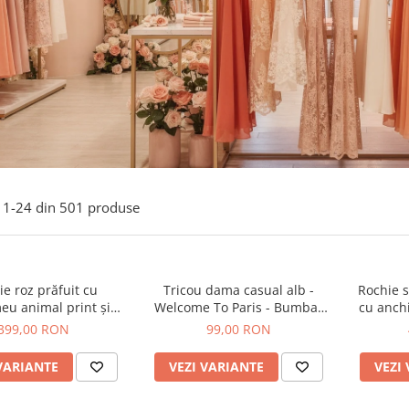
1-
24
din
501
produse
e roz prăfuit cu
Tricou dama casual alb -
Rochie s
eu animal print și
Welcome To Paris - Bumbac
cu anchi
curea
Organic
399,00 RON
99,00 RON
VARIANTE
VEZI VARIANTE
VEZI