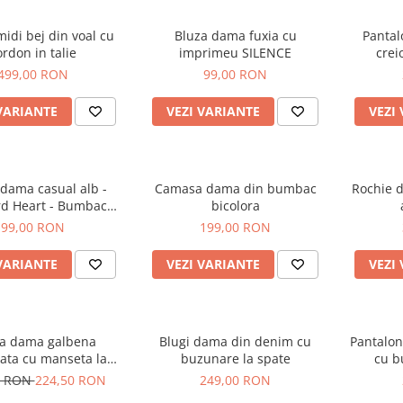
idi bej din voal cu
Bluza dama fuxia cu
Pantal
ordon in talie
imprimeu SILENCE
crei
499,00 RON
99,00 RON
VARIANTE
VEZI VARIANTE
VEZI
 dama casual alb -
Camasa dama din bumbac
Rochie 
d Heart - Bumbac
bicolora
Organic
99,00 RON
199,00 RON
VARIANTE
VEZI VARIANTE
VEZI
a dama galbena
Blugi dama din denim cu
Pantalon
ata cu manseta la
buzunare la spate
cu b
si elastic in talie
0 RON
224,50 RON
249,00 RON