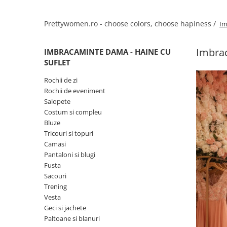
Salopete
Tricouri si topuri
Prettywomen.ro - choose colors, choose hapiness /
Im
Rochii de eveniment
Imbrac
IMBRACAMINTE DAMA - HAINE CU
SUFLET
Rochii de zi
Rochii de eveniment
Salopete
Costum si compleu
Bluze
Tricouri si topuri
Camasi
Pantaloni si blugi
Fusta
Sacouri
Trening
Vesta
Geci si jachete
Paltoane si blanuri