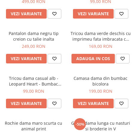
499,00 RON
99,00 RON
VEZI VARIANTE
VEZI VARIANTE
Pantalon dama negru tip
Tricou dama verde deschis cu
creion cu talie inalta
imprimeu fata imbracata cu
alb si inghetata in mana
249,00 RON
169,00 RON
VEZI VARIANTE
ADAUGA IN COS
Tricou dama casual alb -
Camasa dama din bumbac
Leopard Heart - Bumbac
bicolora
Organic
99,00 RON
199,00 RON
VEZI VARIANTE
VEZI VARIANTE
Rochie dama maro scurta cu
Geaca dama lunga cu nasturi
-50%
animal print
si broderie in V