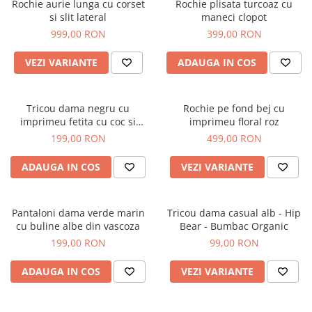
Rochie aurie lunga cu corset
Rochie plisata turcoaz cu
si slit lateral
maneci clopot
999,00 RON
399,00 RON
VEZI VARIANTE
ADAUGA IN COS
Tricou dama negru cu
Rochie pe fond bej cu
imprimeu fetita cu coc si
imprimeu floral roz
ochelari albastrii
199,00 RON
499,00 RON
ADAUGA IN COS
VEZI VARIANTE
Pantaloni dama verde marin
Tricou dama casual alb - Hip
cu buline albe din vascoza
Bear - Bumbac Organic
199,00 RON
99,00 RON
ADAUGA IN COS
VEZI VARIANTE