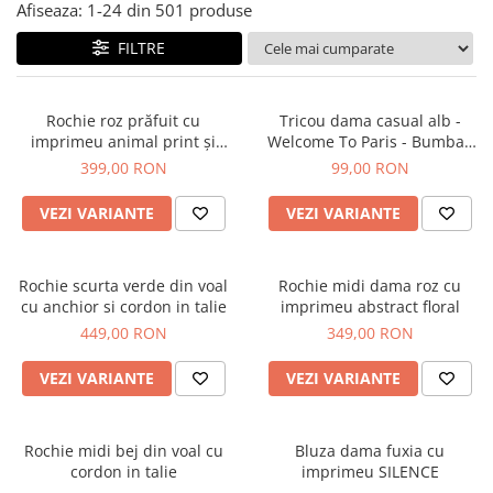
Salopete
Afiseaza:
1-
24
din
501
produse
Tricouri si topuri
FILTRE
Rochii de eveniment
Rochie roz prăfuit cu
Tricou dama casual alb -
imprimeu animal print și
Welcome To Paris - Bumbac
curea
Organic
399,00 RON
99,00 RON
VEZI VARIANTE
VEZI VARIANTE
Rochie scurta verde din voal
Rochie midi dama roz cu
cu anchior si cordon in talie
imprimeu abstract floral
449,00 RON
349,00 RON
VEZI VARIANTE
VEZI VARIANTE
Rochie midi bej din voal cu
Bluza dama fuxia cu
cordon in talie
imprimeu SILENCE