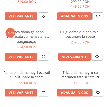
349,00 RON
299,00 RON
149,50 RON
VEZI VARIANTE
ADAUGA IN COS
Geaca dama galbena
Blugi dama din denim cu
-50%
matlasata cu manseta la
buzunare la spate
maneca si elastic in talie
449,00 RON
249,00 RON
224,50 RON
VEZI VARIANTE
VEZI VARIANTE
Pantaloni dama negri evazati
Tricou dama negru cu
cu buzunare la spate
imprimeu fata si catel cu
ochelari
299,00 RON
199,00 RON
VEZI VARIANTE
ADAUGA IN COS