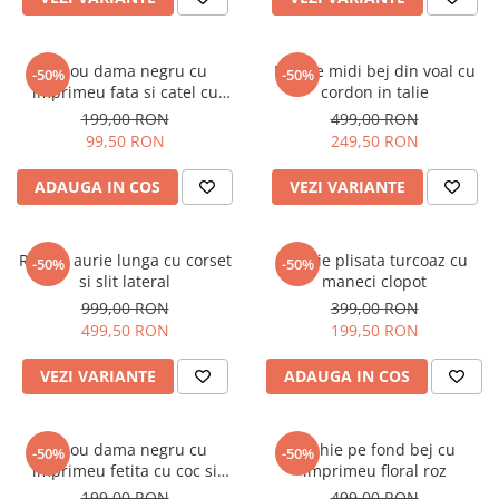
Tricou dama negru cu
Rochie midi bej din voal cu
-50%
-50%
imprimeu fata si catel cu
cordon in talie
ochelari
199,00 RON
499,00 RON
99,50 RON
249,50 RON
ADAUGA IN COS
VEZI VARIANTE
Rochie aurie lunga cu corset
Rochie plisata turcoaz cu
-50%
-50%
si slit lateral
maneci clopot
999,00 RON
399,00 RON
499,50 RON
199,50 RON
VEZI VARIANTE
ADAUGA IN COS
Tricou dama negru cu
Rochie pe fond bej cu
-50%
-50%
imprimeu fetita cu coc si
imprimeu floral roz
ochelari albastrii
199,00 RON
499,00 RON