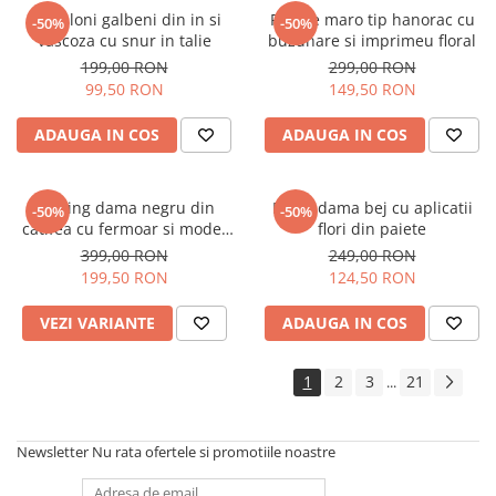
Pantaloni galbeni din in si
Rochie maro tip hanorac cu
-50%
-50%
vascoza cu snur in talie
buzunare si imprimeu floral
199,00 RON
299,00 RON
99,50 RON
149,50 RON
ADAUGA IN COS
ADAUGA IN COS
Trening dama negru din
Bluza dama bej cu aplicatii
-50%
-50%
catifea cu fermoar si model
flori din paiete
pe jacheta
399,00 RON
249,00 RON
199,50 RON
124,50 RON
VEZI VARIANTE
ADAUGA IN COS
1
2
3
21
...
Newsletter
Nu rata ofertele si promotiile noastre