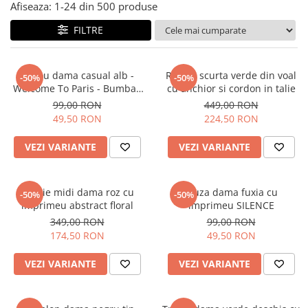
Salopete
Afiseaza:
1-
24
din
500
produse
Tricouri si topuri
FILTRE
Rochii de eveniment
Tricou dama casual alb -
Rochie scurta verde din voal
-50%
-50%
Welcome To Paris - Bumbac
cu anchior si cordon in talie
Organic
99,00 RON
449,00 RON
49,50 RON
224,50 RON
VEZI VARIANTE
VEZI VARIANTE
Rochie midi dama roz cu
Bluza dama fuxia cu
-50%
-50%
imprimeu abstract floral
imprimeu SILENCE
349,00 RON
99,00 RON
174,50 RON
49,50 RON
VEZI VARIANTE
VEZI VARIANTE