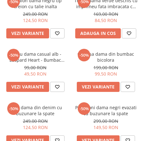
Pantalon dama negru tip
Tricou dama verde deschis cu
-50%
-50%
creion cu talie inalta
imprimeu fata imbracata cu
alb si inghetata in mana
249,00 RON
169,00 RON
124,50 RON
84,50 RON
VEZI VARIANTE
ADAUGA IN COS
Tricou dama casual alb -
Camasa dama din bumbac
-50%
-50%
Leopard Heart - Bumbac
bicolora
Organic
99,00 RON
199,00 RON
49,50 RON
99,50 RON
VEZI VARIANTE
VEZI VARIANTE
Blugi dama din denim cu
Pantaloni dama negri evazati
-50%
-50%
buzunare la spate
cu buzunare la spate
249,00 RON
299,00 RON
124,50 RON
149,50 RON
VEZI VARIANTE
VEZI VARIANTE