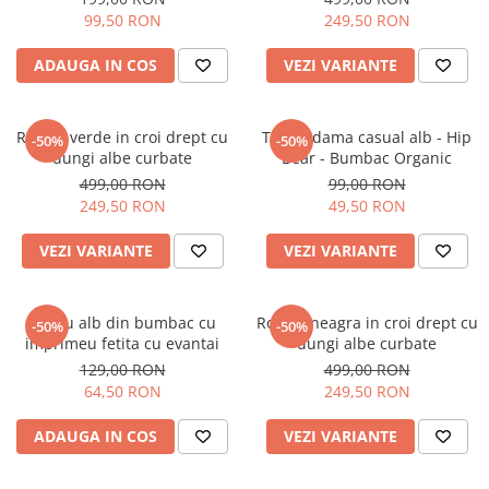
99,50 RON
249,50 RON
ADAUGA IN COS
VEZI VARIANTE
Rochie verde in croi drept cu
Tricou dama casual alb - Hip
-50%
-50%
dungi albe curbate
Bear - Bumbac Organic
499,00 RON
99,00 RON
249,50 RON
49,50 RON
VEZI VARIANTE
VEZI VARIANTE
Tricou alb din bumbac cu
Rochie neagra in croi drept cu
-50%
-50%
imprimeu fetita cu evantai
dungi albe curbate
129,00 RON
499,00 RON
64,50 RON
249,50 RON
ADAUGA IN COS
VEZI VARIANTE