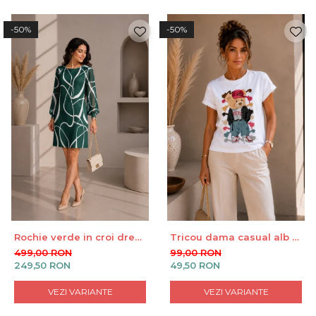
-50%
-50%
Rochie verde in croi drept
Tricou dama casual alb -
cu dungi albe curbate
Hip Bear - Bumbac
499,00 RON
99,00 RON
Organic
249,50 RON
49,50 RON
VEZI VARIANTE
VEZI VARIANTE