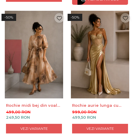
-50%
-50%
Rochie midi bej din voal
Rochie aurie lunga cu
cu cordon in talie
corset si slit lateral
499,00 RON
999,00 RON
249,50 RON
499,50 RON
VEZI VARIANTE
VEZI VARIANTE