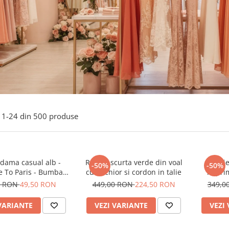
1-
24
din
500
produse
 dama casual alb -
Rochie scurta verde din voal
Rochie
-50%
-50%
 To Paris - Bumbac
cu anchior si cordon in talie
imprim
Organic
0 RON
49,50 RON
449,00 RON
224,50 RON
349,0
VARIANTE
VEZI VARIANTE
VEZI