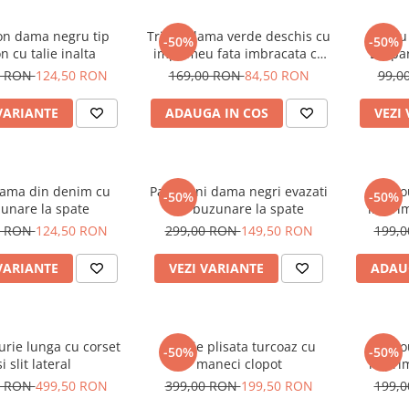
on dama negru tip
Tricou dama verde deschis cu
Tricou
-50%
-50%
n cu talie inalta
imprimeu fata imbracata cu
Leopa
alb si inghetata in mana
0 RON
124,50 RON
169,00 RON
84,50 RON
99,0
VARIANTE
ADAUGA IN COS
VEZI
dama din denim cu
Pantaloni dama negri evazati
Tric
-50%
-50%
unare la spate
cu buzunare la spate
imprim
0 RON
124,50 RON
299,00 RON
149,50 RON
199,
VARIANTE
VEZI VARIANTE
ADAU
urie lunga cu corset
Rochie plisata turcoaz cu
Tric
-50%
-50%
si slit lateral
maneci clopot
imprim
oc
0 RON
499,50 RON
399,00 RON
199,50 RON
199,