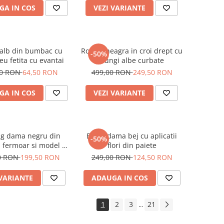
GA IN COS
VEZI VARIANTE
 alb din bumbac cu
Rochie neagra in croi drept cu
-50%
u fetita cu evantai
dungi albe curbate
00 RON
64,50 RON
499,00 RON
249,50 RON
GA IN COS
VEZI VARIANTE
ng dama negru din
Bluza dama bej cu aplicatii
-50%
u fermoar si model pe
flori din paiete
jacheta
0 RON
199,50 RON
249,00 RON
124,50 RON
 VARIANTE
ADAUGA IN COS
1
2
3
21
...