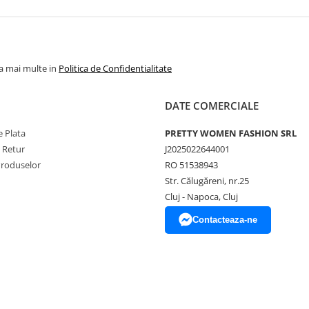
la mai multe in
Politica de Confidentialitate
DATE COMERCIALE
 Plata
PRETTY WOMEN FASHION SRL
e Retur
J2025022644001
Produselor
RO 51538943
Str. Călugăreni, nr.25
Cluj - Napoca, Cluj
Contacteaza-ne