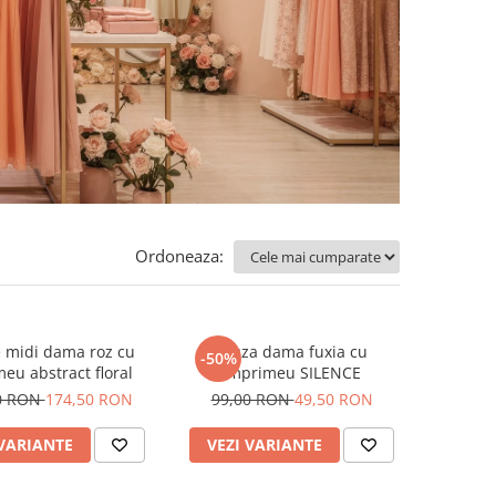
Ordoneaza:
 midi dama roz cu
Bluza dama fuxia cu
-50%
eu abstract floral
imprimeu SILENCE
0 RON
174,50 RON
99,00 RON
49,50 RON
 VARIANTE
VEZI VARIANTE