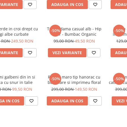
VARIANTE
ADAUGA IN COS
ADAU
rde in croi drept cu
Tricou dama casual alb - Hip
Tricou
-50%
-50%
gi albe curbate
Bear - Bumbac Organic
imprime
0 RON
249,50 RON
99,00 RON
49,50 RON
129,
VARIANTE
VEZI VARIANTE
ADAU
ni galbeni din in si
Rochie maro tip hanorac cu
Treni
-50%
-50%
a cu snur in talie
buzunare si imprimeu floral
catifea c
00 RON
99,50 RON
299,00 RON
149,50 RON
399,0
A IN COS
ADAUGA IN COS
VEZI