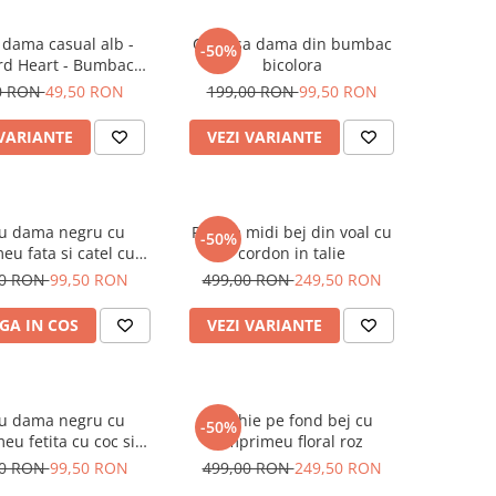
 dama casual alb -
Camasa dama din bumbac
-50%
rd Heart - Bumbac
bicolora
Organic
0 RON
49,50 RON
199,00 RON
99,50 RON
 VARIANTE
VEZI VARIANTE
ou dama negru cu
Rochie midi bej din voal cu
-50%
eu fata si catel cu
cordon in talie
ochelari
00 RON
99,50 RON
499,00 RON
249,50 RON
GA IN COS
VEZI VARIANTE
ou dama negru cu
Rochie pe fond bej cu
-50%
eu fetita cu coc si
imprimeu floral roz
helari albastrii
00 RON
99,50 RON
499,00 RON
249,50 RON