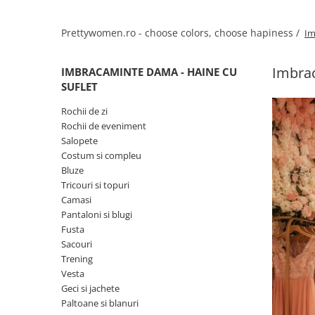
Salopete
Tricouri si topuri
Prettywomen.ro - choose colors, choose hapiness /
Im
Rochii de eveniment
Imbrac
IMBRACAMINTE DAMA - HAINE CU
SUFLET
Rochii de zi
Rochii de eveniment
Salopete
Costum si compleu
Bluze
Tricouri si topuri
Camasi
Pantaloni si blugi
Fusta
Sacouri
Trening
Vesta
Geci si jachete
Paltoane si blanuri