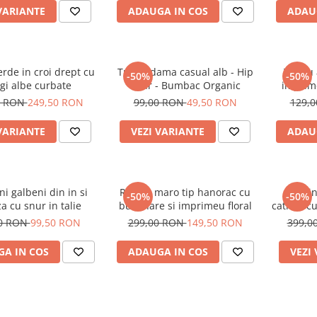
VARIANTE
ADAUGA IN COS
ADAU
rde in croi drept cu
Tricou dama casual alb - Hip
Tricou
-50%
-50%
gi albe curbate
Bear - Bumbac Organic
imprime
0 RON
249,50 RON
99,00 RON
49,50 RON
129,
VARIANTE
VEZI VARIANTE
ADAU
ni galbeni din in si
Rochie maro tip hanorac cu
Treni
-50%
-50%
a cu snur in talie
buzunare si imprimeu floral
catifea c
00 RON
99,50 RON
299,00 RON
149,50 RON
399,0
A IN COS
ADAUGA IN COS
VEZI