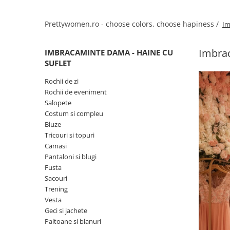
Salopete
Tricouri si topuri
Prettywomen.ro - choose colors, choose hapiness /
Im
Rochii de eveniment
Imbrac
IMBRACAMINTE DAMA - HAINE CU
SUFLET
Rochii de zi
Rochii de eveniment
Salopete
Costum si compleu
Bluze
Tricouri si topuri
Camasi
Pantaloni si blugi
Fusta
Sacouri
Trening
Vesta
Geci si jachete
Paltoane si blanuri