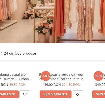
1-
24
din
500
produse
 dama casual alb -
Rochie scurta verde din voal
Rochie
-50%
-50%
 To Paris - Bumbac
cu anchior si cordon in talie
imprim
Organic
0 RON
49,50 RON
449,00 RON
224,50 RON
349,0
VARIANTE
VEZI VARIANTE
VEZI