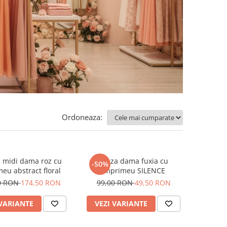
Ordoneaza:
 midi dama roz cu
Bluza dama fuxia cu
-50%
eu abstract floral
imprimeu SILENCE
0 RON
174,50 RON
99,00 RON
49,50 RON
 VARIANTE
VEZI VARIANTE