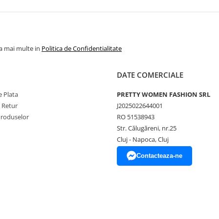
la mai multe in
Politica de Confidentialitate
DATE COMERCIALE
 Plata
PRETTY WOMEN FASHION SRL
e Retur
J2025022644001
Produselor
RO 51538943
Str. Călugăreni, nr.25
Cluj - Napoca, Cluj
Contacteaza-ne