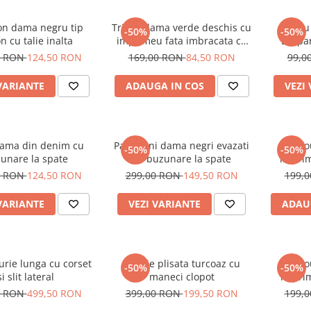
on dama negru tip
Tricou dama verde deschis cu
Tricou
-50%
-50%
n cu talie inalta
imprimeu fata imbracata cu
Leopa
alb si inghetata in mana
0 RON
124,50 RON
169,00 RON
84,50 RON
99,0
VARIANTE
ADAUGA IN COS
VEZI
dama din denim cu
Pantaloni dama negri evazati
Tric
-50%
-50%
unare la spate
cu buzunare la spate
imprim
0 RON
124,50 RON
299,00 RON
149,50 RON
199,
VARIANTE
VEZI VARIANTE
ADAU
urie lunga cu corset
Rochie plisata turcoaz cu
Tric
-50%
-50%
si slit lateral
maneci clopot
imprim
oc
0 RON
499,50 RON
399,00 RON
199,50 RON
199,