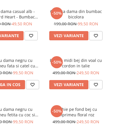
 dama casual alb -
Camasa dama din bumbac
-50%
rd Heart - Bumbac
bicolora
Organic
0 RON
49,50 RON
199,00 RON
99,50 RON
 VARIANTE
VEZI VARIANTE
ou dama negru cu
Rochie midi bej din voal cu
-50%
eu fata si catel cu
cordon in talie
ochelari
00 RON
99,50 RON
499,00 RON
249,50 RON
GA IN COS
VEZI VARIANTE
ou dama negru cu
Rochie pe fond bej cu
-50%
eu fetita cu coc si
imprimeu floral roz
helari albastrii
00 RON
99,50 RON
499,00 RON
249,50 RON