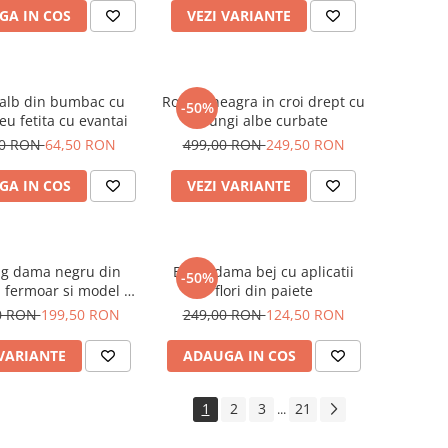
GA IN COS
VEZI VARIANTE
 alb din bumbac cu
Rochie neagra in croi drept cu
-50%
u fetita cu evantai
dungi albe curbate
00 RON
64,50 RON
499,00 RON
249,50 RON
GA IN COS
VEZI VARIANTE
ng dama negru din
Bluza dama bej cu aplicatii
-50%
u fermoar si model pe
flori din paiete
jacheta
0 RON
199,50 RON
249,00 RON
124,50 RON
 VARIANTE
ADAUGA IN COS
1
2
3
21
...