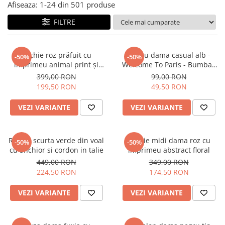
Salopete
Afiseaza:
1-
24
din
501
produse
Tricouri si topuri
FILTRE
Rochii de eveniment
Rochie roz prăfuit cu
Tricou dama casual alb -
-50%
-50%
imprimeu animal print și
Welcome To Paris - Bumbac
curea
Organic
399,00 RON
99,00 RON
199,50 RON
49,50 RON
VEZI VARIANTE
VEZI VARIANTE
Rochie scurta verde din voal
Rochie midi dama roz cu
-50%
-50%
cu anchior si cordon in talie
imprimeu abstract floral
449,00 RON
349,00 RON
224,50 RON
174,50 RON
VEZI VARIANTE
VEZI VARIANTE