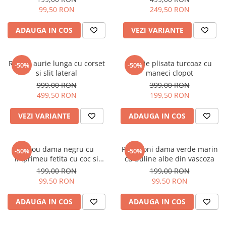
99,50 RON
249,50 RON
ADAUGA IN COS
VEZI VARIANTE
Rochie aurie lunga cu corset
Rochie plisata turcoaz cu
-50%
-50%
si slit lateral
maneci clopot
999,00 RON
399,00 RON
499,50 RON
199,50 RON
VEZI VARIANTE
ADAUGA IN COS
Tricou dama negru cu
Pantaloni dama verde marin
-50%
-50%
imprimeu fetita cu coc si
cu buline albe din vascoza
ochelari albastrii
199,00 RON
199,00 RON
99,50 RON
99,50 RON
ADAUGA IN COS
ADAUGA IN COS