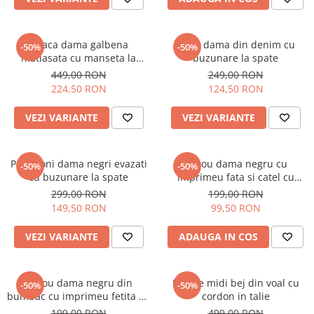
Geaca dama galbena
Blugi dama din denim cu
-50%
-50%
matlasata cu manseta la
buzunare la spate
maneca si elastic in talie
449,00 RON
249,00 RON
224,50 RON
124,50 RON
VEZI VARIANTE
VEZI VARIANTE
Pantaloni dama negri evazati
Tricou dama negru cu
-50%
-50%
cu buzunare la spate
imprimeu fata si catel cu
ochelari
299,00 RON
199,00 RON
149,50 RON
99,50 RON
VEZI VARIANTE
ADAUGA IN COS
Tricou dama negru din
Rochie midi bej din voal cu
-50%
-50%
bumbac cu imprimeu fetita cu
cordon in talie
bentita rosie
199,00 RON
499,00 RON