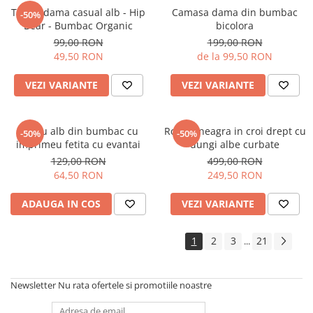
Tricou dama casual alb - Hip
Camasa dama din bumbac
-50%
Bear - Bumbac Organic
bicolora
99,00 RON
199,00 RON
49,50 RON
de la 99,50 RON
VEZI VARIANTE
VEZI VARIANTE
Tricou alb din bumbac cu
Rochie neagra in croi drept cu
-50%
-50%
imprimeu fetita cu evantai
dungi albe curbate
129,00 RON
499,00 RON
64,50 RON
249,50 RON
ADAUGA IN COS
VEZI VARIANTE
1
2
3
21
...
Newsletter
Nu rata ofertele si promotiile noastre