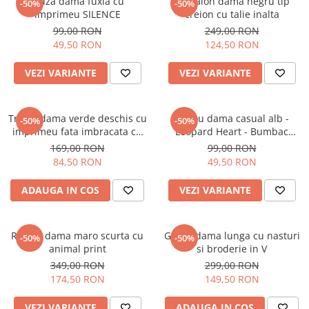
Bluza dama fuxia cu
Pantalon dama negru tip
-50%
-50%
imprimeu SILENCE
creion cu talie inalta
99,00 RON
249,00 RON
49,50 RON
124,50 RON
VEZI VARIANTE
VEZI VARIANTE
Tricou dama verde deschis cu
Tricou dama casual alb -
-50%
-50%
imprimeu fata imbracata cu
Leopard Heart - Bumbac
alb si inghetata in mana
Organic
169,00 RON
99,00 RON
84,50 RON
49,50 RON
ADAUGA IN COS
VEZI VARIANTE
Rochie dama maro scurta cu
Geaca dama lunga cu nasturi
-50%
-50%
animal print
si broderie in V
349,00 RON
299,00 RON
174,50 RON
149,50 RON
VEZI VARIANTE
ADAUGA IN COS