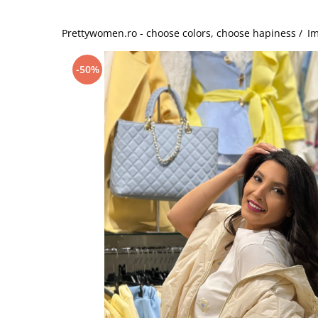
Salopete
Tricouri si topuri
Prettywomen.ro - choose colors, choose hapiness /
Im
Rochii de eveniment
-50%