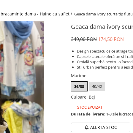
bracaminte dama - Haine cu suflet /
Geaca dama ivory scurta tip flutu
Geaca dama ivory scurt
349,00 RON
174,50 RON
Design spectaculos ce atrage toat
Capsele laterale oferă un stil raf
Croială superbă pentru o încred
Stil urban perfect pentru a ieși
Marime
:
36/38
40/42
Culoare
:
Bej
STOC EPUIZAT
Durata de livrare:
1-3 zile lucrato
ALERTA STOC