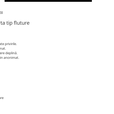
re
a tip fluture
e privirile.
inat.
ere deplină.
 din anonimat.
are