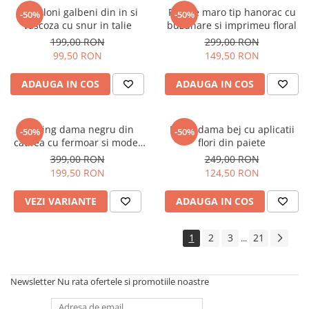
Pantaloni galbeni din in si
Rochie maro tip hanorac cu
-50%
-50%
vascoza cu snur in talie
buzunare si imprimeu floral
199,00 RON
299,00 RON
99,50 RON
149,50 RON
ADAUGA IN COS
ADAUGA IN COS
Trening dama negru din
Bluza dama bej cu aplicatii
-50%
-50%
catifea cu fermoar si model
flori din paiete
pe jacheta
399,00 RON
249,00 RON
199,50 RON
124,50 RON
VEZI VARIANTE
ADAUGA IN COS
1
2
3
21
...
Newsletter
Nu rata ofertele si promotiile noastre