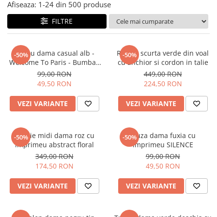
Salopete
Afiseaza:
1-
24
din
500
produse
Tricouri si topuri
FILTRE
Rochii de eveniment
Tricou dama casual alb -
Rochie scurta verde din voal
-50%
-50%
Welcome To Paris - Bumbac
cu anchior si cordon in talie
Organic
99,00 RON
449,00 RON
49,50 RON
224,50 RON
VEZI VARIANTE
VEZI VARIANTE
Rochie midi dama roz cu
Bluza dama fuxia cu
-50%
-50%
imprimeu abstract floral
imprimeu SILENCE
349,00 RON
99,00 RON
174,50 RON
49,50 RON
VEZI VARIANTE
VEZI VARIANTE