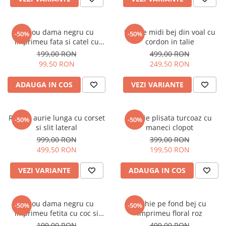
Tricou dama negru cu
Rochie midi bej din voal cu
-50%
-50%
imprimeu fata si catel cu
cordon in talie
ochelari
199,00 RON
499,00 RON
99,50 RON
249,50 RON
ADAUGA IN COS
VEZI VARIANTE
Rochie aurie lunga cu corset
Rochie plisata turcoaz cu
-50%
-50%
si slit lateral
maneci clopot
999,00 RON
399,00 RON
499,50 RON
199,50 RON
VEZI VARIANTE
ADAUGA IN COS
Tricou dama negru cu
Rochie pe fond bej cu
-50%
-50%
imprimeu fetita cu coc si
imprimeu floral roz
ochelari albastrii
199,00 RON
499,00 RON