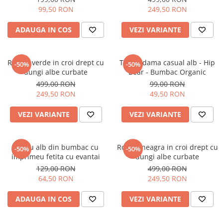
99,50 RON
249,50 RON
ADAUGA IN COS
VEZI VARIANTE
Rochie verde in croi drept cu
Tricou dama casual alb - Hip
-50%
-50%
dungi albe curbate
Bear - Bumbac Organic
499,00 RON
99,00 RON
249,50 RON
49,50 RON
VEZI VARIANTE
VEZI VARIANTE
Tricou alb din bumbac cu
Rochie neagra in croi drept cu
-50%
-50%
imprimeu fetita cu evantai
dungi albe curbate
129,00 RON
499,00 RON
64,50 RON
249,50 RON
ADAUGA IN COS
VEZI VARIANTE