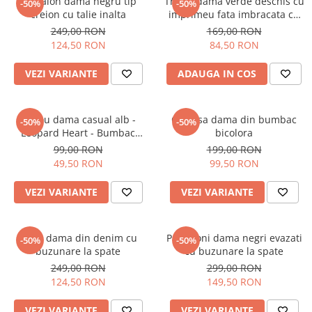
Pantalon dama negru tip
Tricou dama verde deschis cu
-50%
-50%
creion cu talie inalta
imprimeu fata imbracata cu
alb si inghetata in mana
249,00 RON
169,00 RON
124,50 RON
84,50 RON
VEZI VARIANTE
ADAUGA IN COS
Tricou dama casual alb -
Camasa dama din bumbac
-50%
-50%
Leopard Heart - Bumbac
bicolora
Organic
99,00 RON
199,00 RON
49,50 RON
99,50 RON
VEZI VARIANTE
VEZI VARIANTE
Blugi dama din denim cu
Pantaloni dama negri evazati
-50%
-50%
buzunare la spate
cu buzunare la spate
249,00 RON
299,00 RON
124,50 RON
149,50 RON
VEZI VARIANTE
VEZI VARIANTE