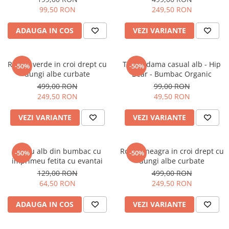
99,50 RON
249,50 RON
ADAUGA IN COS
VEZI VARIANTE
Rochie verde in croi drept cu
Tricou dama casual alb - Hip
-50%
-50%
dungi albe curbate
Bear - Bumbac Organic
499,00 RON
99,00 RON
249,50 RON
49,50 RON
VEZI VARIANTE
VEZI VARIANTE
Tricou alb din bumbac cu
Rochie neagra in croi drept cu
-50%
-50%
imprimeu fetita cu evantai
dungi albe curbate
129,00 RON
499,00 RON
64,50 RON
249,50 RON
ADAUGA IN COS
VEZI VARIANTE