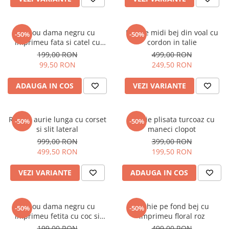
Tricou dama negru cu
Rochie midi bej din voal cu
-50%
-50%
imprimeu fata si catel cu
cordon in talie
ochelari
199,00 RON
499,00 RON
99,50 RON
249,50 RON
ADAUGA IN COS
VEZI VARIANTE
Rochie aurie lunga cu corset
Rochie plisata turcoaz cu
-50%
-50%
si slit lateral
maneci clopot
999,00 RON
399,00 RON
499,50 RON
199,50 RON
VEZI VARIANTE
ADAUGA IN COS
Tricou dama negru cu
Rochie pe fond bej cu
-50%
-50%
imprimeu fetita cu coc si
imprimeu floral roz
ochelari albastrii
199,00 RON
499,00 RON