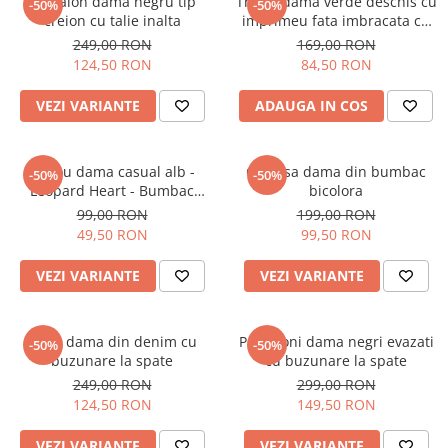
Pantalon dama negru tip
Tricou dama verde deschis cu
-50%
-50%
creion cu talie inalta
imprimeu fata imbracata cu
alb si inghetata in mana
249,00 RON
169,00 RON
124,50 RON
84,50 RON
VEZI VARIANTE
ADAUGA IN COS
Tricou dama casual alb -
Camasa dama din bumbac
-50%
-50%
Leopard Heart - Bumbac
bicolora
Organic
99,00 RON
199,00 RON
49,50 RON
99,50 RON
VEZI VARIANTE
VEZI VARIANTE
Blugi dama din denim cu
Pantaloni dama negri evazati
-50%
-50%
buzunare la spate
cu buzunare la spate
249,00 RON
299,00 RON
124,50 RON
149,50 RON
VEZI VARIANTE
VEZI VARIANTE