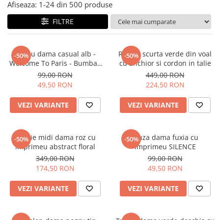
Salopete
Afiseaza:
1-
24
din
500
produse
Tricouri si topuri
FILTRE
Rochii de eveniment
Tricou dama casual alb -
Rochie scurta verde din voal
-50%
-50%
Welcome To Paris - Bumbac
cu anchior si cordon in talie
Organic
99,00 RON
449,00 RON
49,50 RON
224,50 RON
VEZI VARIANTE
VEZI VARIANTE
Rochie midi dama roz cu
Bluza dama fuxia cu
-50%
-50%
imprimeu abstract floral
imprimeu SILENCE
349,00 RON
99,00 RON
174,50 RON
49,50 RON
VEZI VARIANTE
VEZI VARIANTE