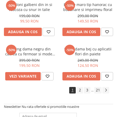
Pantaloni galbeni din in si
Rochie maro tip hanorac cu
-50%
-50%
vascoza cu snur in talie
buzunare si imprimeu floral
199,00 RON
299,00 RON
99,50 RON
149,50 RON
ADAUGA IN COS
ADAUGA IN COS
Trening dama negru din
Bluza dama bej cu aplicatii
-50%
-50%
catifea cu fermoar si model
flori din paiete
pe jacheta
399,00 RON
249,00 RON
199,50 RON
124,50 RON
VEZI VARIANTE
ADAUGA IN COS
1
2
3
21
...
Newsletter
Nu rata ofertele si promotiile noastre