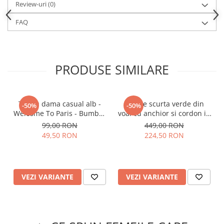
Review-uri
(0)
FAQ
PRODUSE SIMILARE
Tricou dama casual alb -
Rochie scurta verde din
-50%
-50%
Welcome To Paris - Bumbac
voal cu anchior si cordon in
Organic
talie
99,00 RON
449,00 RON
49,50 RON
224,50 RON
VEZI VARIANTE
VEZI VARIANTE