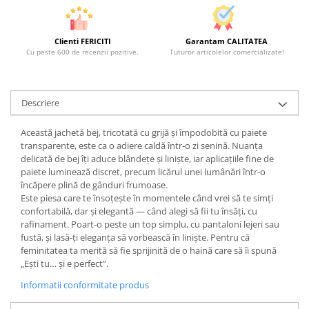
Clienti FERICITI
Garantam CALITATEA
Cu peste 600 de recenzii pozitive.
Tuturor articolelor comercializate!
Descriere
Această jachetă bej, tricotată cu grijă și împodobită cu paiete
transparente, este ca o adiere caldă într‑o zi senină. Nuanța
delicată de bej îți aduce blândeţe și liniște, iar aplicațiile fine de
paiete luminează discret, precum licărul unei lumânări într‑o
încăpere plină de gânduri frumoase.
Este piesa care te însoțește în momentele când vrei să te simți
confortabilă, dar și elegantă — când alegi să fii tu însăți, cu
rafinament. Poart‑o peste un top simplu, cu pantaloni lejeri sau
fustă, și lasă‑ți eleganța să vorbească în liniște. Pentru că
feminitatea ta merită să fie sprijinită de o haină care să îi spună
„Ești tu… și e perfect”.
Informatii conformitate produs