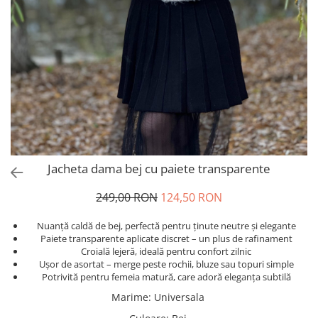
Salopete
Tricouri si topuri
Rochii de eveniment
Jacheta dama bej cu paiete transparente
249,00 RON
124,50 RON
Nuanță caldă de bej, perfectă pentru ținute neutre și elegante
Paiete transparente aplicate discret – un plus de rafinament
Croială lejeră, ideală pentru confort zilnic
Ușor de asortat – merge peste rochii, bluze sau topuri simple
Potrivită pentru femeia matură, care adoră eleganța subtilă
Marime
:
Universala