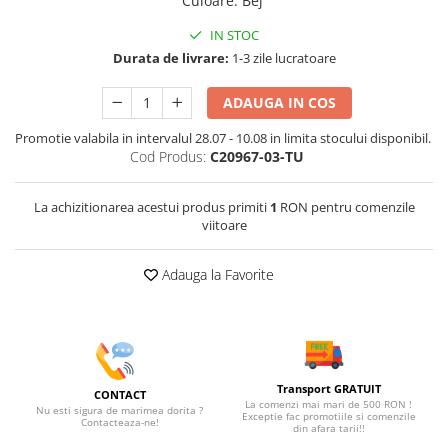
Culoare
:
Bej
IN STOC
Durata de livrare:
1-3 zile lucratoare
ADAUGA IN COS
Promotie valabila in intervalul 28.07 - 10.08 in limita stocului disponibil.
Cod Produs:
C20967-03-TU
La achizitionarea acestui produs primiti
1
RON pentru comenzile
viitoare
Adauga la Favorite
Transport GRATUIT
CONTACT
La comenzi mai mari de 500 RON !
Nu esti sigura de marimea dorita ?
Exceptie fac promotiile si comenzile
Contacteaza-ne!
din afara tarii!!