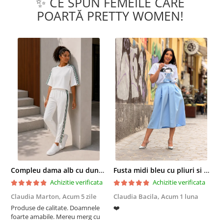
✨ CE SPUN FEMEILE CARE
POARTĂ PRETTY WOMEN!
Compleu dama alb cu dungi laterale in nuante de verde si negru
Fusta midi bleu cu pliuri si buzunare
Achizitie verificata
Achizitie verificata
Claudia Marton,
Acum 5 zile
Claudia Bacila,
Acum 1 luna
Z
Produse de calitate. Doamnele
❤️
5
foarte amabile. Mereu merg cu