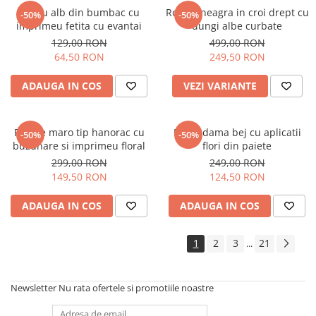
Tricou alb din bumbac cu
Rochie neagra in croi drept cu
-50%
-50%
imprimeu fetita cu evantai
dungi albe curbate
129,00 RON
499,00 RON
64,50 RON
249,50 RON
ADAUGA IN COS
VEZI VARIANTE
Rochie maro tip hanorac cu
Bluza dama bej cu aplicatii
-50%
-50%
buzunare si imprimeu floral
flori din paiete
299,00 RON
249,00 RON
149,50 RON
124,50 RON
ADAUGA IN COS
ADAUGA IN COS
1
2
3
21
...
Newsletter
Nu rata ofertele si promotiile noastre