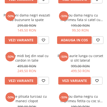
Pantaloni dama negri evazati
Tricou dama negru cu
-50%
-50%
cu buzunare la spate
imprimeu fata si catel cu
ochelari
299,00 RON
199,00 RON
149,50 RON
99,50 RON
VEZI VARIANTE
ADAUGA IN COS
Rochie midi bej din voal cu
Rochie aurie lunga cu corset
-50%
-50%
cordon in talie
si slit lateral
499,00 RON
999,00 RON
249,50 RON
499,50 RON
VEZI VARIANTE
VEZI VARIANTE
Rochie plisata turcoaz cu
Tricou dama negru cu
-50%
-50%
maneci clopot
imprimeu fetita cu coc si
ochelari albastrii
399,00 RON
199,00 RON