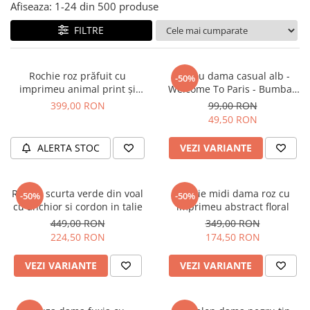
Salopete
Afiseaza:
1-
24
din
500
produse
Tricouri si topuri
FILTRE
Rochii de eveniment
Rochie roz prăfuit cu
Tricou dama casual alb -
-50%
imprimeu animal print și
Welcome To Paris - Bumbac
curea
Organic
399,00 RON
99,00 RON
49,50 RON
ALERTA STOC
VEZI VARIANTE
Rochie scurta verde din voal
Rochie midi dama roz cu
-50%
-50%
cu anchior si cordon in talie
imprimeu abstract floral
449,00 RON
349,00 RON
224,50 RON
174,50 RON
VEZI VARIANTE
VEZI VARIANTE