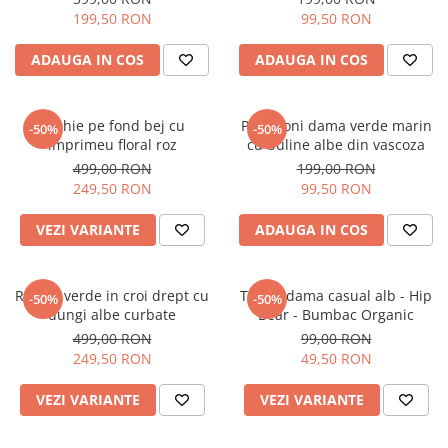
199,50 RON
99,50 RON
ADAUGA IN COS
ADAUGA IN COS
Rochie pe fond bej cu
Pantaloni dama verde marin
-50%
-50%
imprimeu floral roz
cu buline albe din vascoza
499,00 RON
199,00 RON
249,50 RON
99,50 RON
VEZI VARIANTE
ADAUGA IN COS
Rochie verde in croi drept cu
Tricou dama casual alb - Hip
-50%
-50%
dungi albe curbate
Bear - Bumbac Organic
499,00 RON
99,00 RON
249,50 RON
49,50 RON
VEZI VARIANTE
VEZI VARIANTE