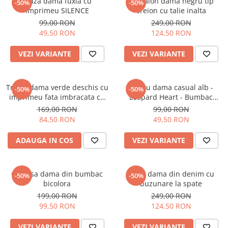
Bluza dama fuxia cu
Pantalon dama negru tip
-50%
-50%
imprimeu SILENCE
creion cu talie inalta
99,00 RON
249,00 RON
49,50 RON
124,50 RON
VEZI VARIANTE
VEZI VARIANTE
Tricou dama verde deschis cu
Tricou dama casual alb -
-50%
-50%
imprimeu fata imbracata cu
Leopard Heart - Bumbac
alb si inghetata in mana
Organic
169,00 RON
99,00 RON
84,50 RON
49,50 RON
ADAUGA IN COS
VEZI VARIANTE
Camasa dama din bumbac
Blugi dama din denim cu
-50%
-50%
bicolora
buzunare la spate
199,00 RON
249,00 RON
99,50 RON
124,50 RON
VEZI VARIANTE
VEZI VARIANTE