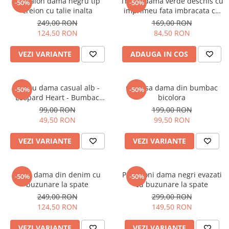
Pantalon dama negru tip
Tricou dama verde deschis cu
-50%
-50%
creion cu talie inalta
imprimeu fata imbracata cu
alb si inghetata in mana
249,00 RON
169,00 RON
124,50 RON
84,50 RON
VEZI VARIANTE
ADAUGA IN COS
Tricou dama casual alb -
Camasa dama din bumbac
-50%
-50%
Leopard Heart - Bumbac
bicolora
Organic
99,00 RON
199,00 RON
49,50 RON
99,50 RON
VEZI VARIANTE
VEZI VARIANTE
Blugi dama din denim cu
Pantaloni dama negri evazati
-50%
-50%
buzunare la spate
cu buzunare la spate
249,00 RON
299,00 RON
124,50 RON
149,50 RON
VEZI VARIANTE
VEZI VARIANTE