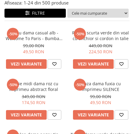
Salopete
Afiseaza:
1-
24
din
500
produse
Tricouri si topuri
FILTRE
Rochii de eveniment
Tricou dama casual alb -
Rochie scurta verde din voal
-50%
-50%
Welcome To Paris - Bumbac
cu anchior si cordon in talie
Organic
99,00 RON
449,00 RON
49,50 RON
224,50 RON
VEZI VARIANTE
VEZI VARIANTE
Rochie midi dama roz cu
Bluza dama fuxia cu
-50%
-50%
imprimeu abstract floral
imprimeu SILENCE
349,00 RON
99,00 RON
174,50 RON
49,50 RON
VEZI VARIANTE
VEZI VARIANTE