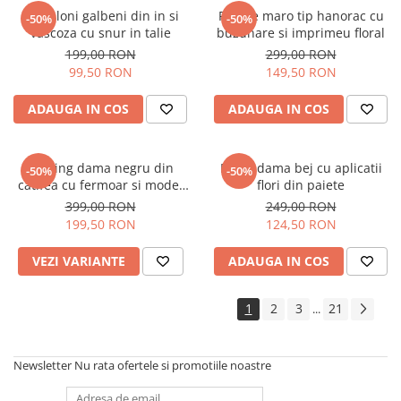
Pantaloni galbeni din in si
Rochie maro tip hanorac cu
-50%
-50%
vascoza cu snur in talie
buzunare si imprimeu floral
199,00 RON
299,00 RON
99,50 RON
149,50 RON
ADAUGA IN COS
ADAUGA IN COS
Trening dama negru din
Bluza dama bej cu aplicatii
-50%
-50%
catifea cu fermoar si model
flori din paiete
pe jacheta
399,00 RON
249,00 RON
199,50 RON
124,50 RON
VEZI VARIANTE
ADAUGA IN COS
1
2
3
21
...
Newsletter
Nu rata ofertele si promotiile noastre