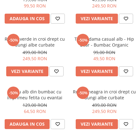
99,50 RON
249,50 RON
ADAUGA IN COS
VEZI VARIANTE
Rochie verde in croi drept cu
Tricou dama casual alb - Hip
-50%
-50%
dungi albe curbate
Bear - Bumbac Organic
499,00 RON
99,00 RON
249,50 RON
49,50 RON
VEZI VARIANTE
VEZI VARIANTE
Tricou alb din bumbac cu
Rochie neagra in croi drept cu
-50%
-50%
imprimeu fetita cu evantai
dungi albe curbate
129,00 RON
499,00 RON
64,50 RON
249,50 RON
ADAUGA IN COS
VEZI VARIANTE