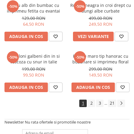
Tricou alb din bumbac cu
Rochie neagra in croi drept cu
-50%
-50%
imprimeu fetita cu evantai
dungi albe curbate
129,00 RON
499,00 RON
64,50 RON
249,50 RON
ADAUGA IN COS
VEZI VARIANTE
Pantaloni galbeni din in si
Rochie maro tip hanorac cu
-50%
-50%
vascoza cu snur in talie
buzunare si imprimeu floral
199,00 RON
299,00 RON
99,50 RON
149,50 RON
ADAUGA IN COS
ADAUGA IN COS
1
2
3
21
...
Newsletter
Nu rata ofertele si promotiile noastre