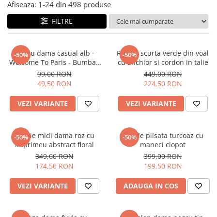
Salopete
Afiseaza:
1-
24
din
498
produse
Tricouri si topuri
FILTRE
Rochii de eveniment
Tricou dama casual alb -
Rochie scurta verde din voal
-50%
-50%
Welcome To Paris - Bumbac
cu anchior si cordon in talie
Organic
99,00 RON
449,00 RON
49,50 RON
224,50 RON
VEZI VARIANTE
VEZI VARIANTE
Rochie midi dama roz cu
Rochie plisata turcoaz cu
-50%
-50%
imprimeu abstract floral
maneci clopot
349,00 RON
399,00 RON
174,50 RON
199,50 RON
VEZI VARIANTE
ADAUGA IN COS