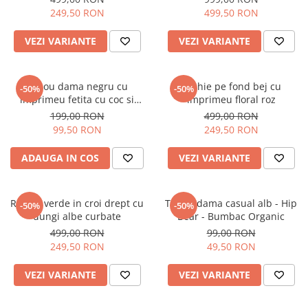
249,50 RON
499,50 RON
VEZI VARIANTE
VEZI VARIANTE
Tricou dama negru cu
Rochie pe fond bej cu
-50%
-50%
imprimeu fetita cu coc si
imprimeu floral roz
ochelari albastrii
199,00 RON
499,00 RON
99,50 RON
249,50 RON
ADAUGA IN COS
VEZI VARIANTE
Rochie verde in croi drept cu
Tricou dama casual alb - Hip
-50%
-50%
dungi albe curbate
Bear - Bumbac Organic
499,00 RON
99,00 RON
249,50 RON
49,50 RON
VEZI VARIANTE
VEZI VARIANTE