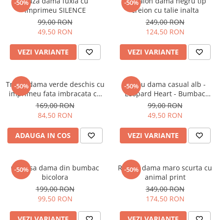
Bluza dama fuxia cu
Pantalon dama negru tip
-50%
-50%
imprimeu SILENCE
creion cu talie inalta
99,00 RON
249,00 RON
49,50 RON
124,50 RON
VEZI VARIANTE
VEZI VARIANTE
Tricou dama verde deschis cu
Tricou dama casual alb -
-50%
-50%
imprimeu fata imbracata cu
Leopard Heart - Bumbac
alb si inghetata in mana
Organic
169,00 RON
99,00 RON
84,50 RON
49,50 RON
ADAUGA IN COS
VEZI VARIANTE
Camasa dama din bumbac
Rochie dama maro scurta cu
-50%
-50%
bicolora
animal print
199,00 RON
349,00 RON
99,50 RON
174,50 RON
VEZI VARIANTE
VEZI VARIANTE