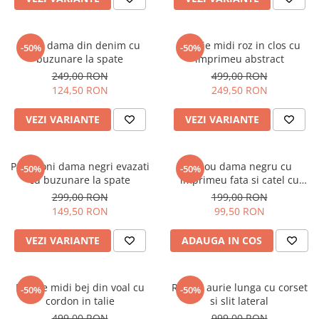
Blugi dama din denim cu
Rochie midi roz in clos cu
-50%
-50%
buzunare la spate
imprimeu abstract
249,00 RON
499,00 RON
124,50 RON
249,50 RON
VEZI VARIANTE
VEZI VARIANTE
Pantaloni dama negri evazati
Tricou dama negru cu
-50%
-50%
cu buzunare la spate
imprimeu fata si catel cu
ochelari
299,00 RON
199,00 RON
149,50 RON
99,50 RON
VEZI VARIANTE
ADAUGA IN COS
Rochie midi bej din voal cu
Rochie aurie lunga cu corset
-50%
-50%
cordon in talie
si slit lateral
499,00 RON
999,00 RON