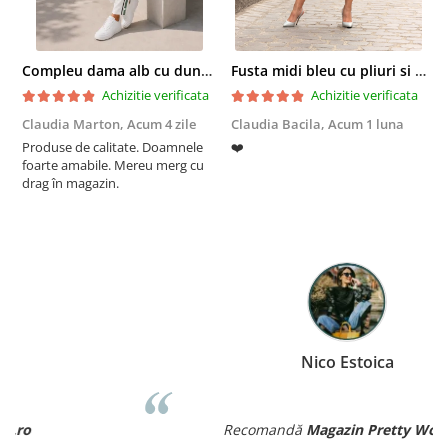
Compleu dama alb cu dungi laterale in nuante de verde si negru
Fusta midi bleu cu pliuri si buzunare
Achizitie verificata
Achizitie verificata
Claudia Marton,
Acum 4 zile
Claudia Bacila,
Acum 1 luna
Z
Produse de calitate. Doamnele
❤️
5
foarte amabile. Mereu merg cu
drag în magazin.
Nico Estoica
Recomandă
Magazin Pretty Women
.