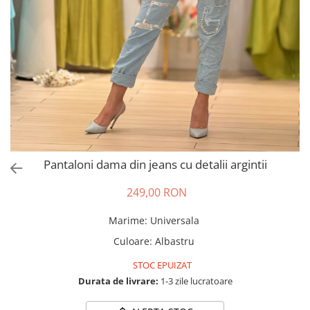
Salopete
Tricouri si topuri
Rochii de eveniment
Pantaloni dama din jeans cu detalii argintii
249,00 RON
Marime
:
Universala
Culoare
:
Albastru
STOC EPUIZAT
Durata de livrare:
1-3 zile lucratoare