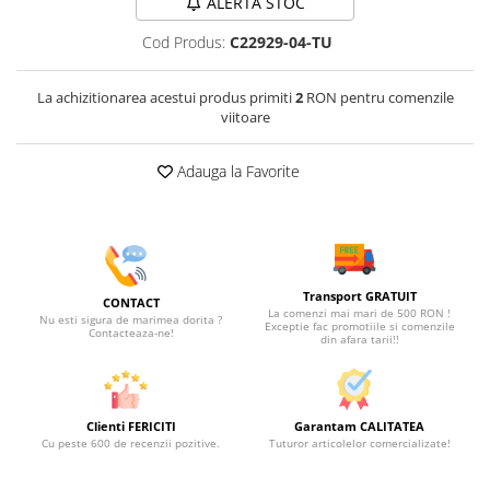
ALERTA STOC
Cod Produs:
C22929-04-TU
La achizitionarea acestui produs primiti
2
RON pentru comenzile
viitoare
Adauga la Favorite
Transport GRATUIT
CONTACT
La comenzi mai mari de 500 RON !
Nu esti sigura de marimea dorita ?
Exceptie fac promotiile si comenzile
Contacteaza-ne!
din afara tarii!!
Clienti FERICITI
Garantam CALITATEA
Cu peste 600 de recenzii pozitive.
Tuturor articolelor comercializate!