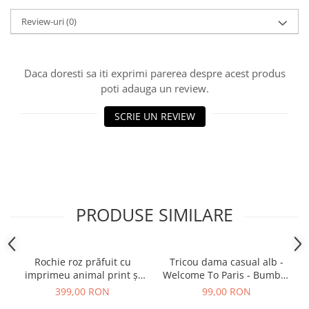
Review-uri
(0)
Daca doresti sa iti exprimi parerea despre acest produs
poti adauga un review.
SCRIE UN REVIEW
PRODUSE SIMILARE
Rochie roz prăfuit cu
Tricou dama casual alb -
imprimeu animal print și
Welcome To Paris - Bumbac
curea
Organic
399,00 RON
99,00 RON