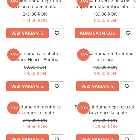
Pantalon dama negru tip
Tricou dama verde deschis cu
-50%
-50%
creion cu talie inalta
imprimeu fata imbracata cu
alb si inghetata in mana
249,00 RON
169,00 RON
124,50 RON
84,50 RON
VEZI VARIANTE
ADAUGA IN COS
Tricou dama casual alb -
Camasa dama din bumbac
-50%
-50%
Leopard Heart - Bumbac
bicolora
Organic
99,00 RON
199,00 RON
49,50 RON
99,50 RON
VEZI VARIANTE
VEZI VARIANTE
Blugi dama din denim cu
Pantaloni dama negri evazati
-50%
-50%
buzunare la spate
cu buzunare la spate
249,00 RON
299,00 RON
124,50 RON
149,50 RON
VEZI VARIANTE
VEZI VARIANTE