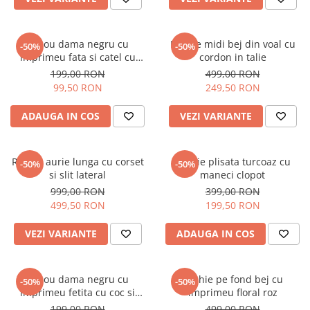
Tricou dama negru cu
Rochie midi bej din voal cu
-50%
-50%
imprimeu fata si catel cu
cordon in talie
ochelari
199,00 RON
499,00 RON
99,50 RON
249,50 RON
ADAUGA IN COS
VEZI VARIANTE
Rochie aurie lunga cu corset
Rochie plisata turcoaz cu
-50%
-50%
si slit lateral
maneci clopot
999,00 RON
399,00 RON
499,50 RON
199,50 RON
VEZI VARIANTE
ADAUGA IN COS
Tricou dama negru cu
Rochie pe fond bej cu
-50%
-50%
imprimeu fetita cu coc si
imprimeu floral roz
ochelari albastrii
199,00 RON
499,00 RON