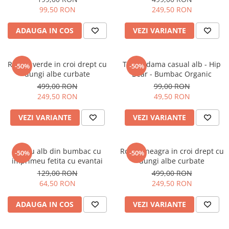
99,50 RON
249,50 RON
ADAUGA IN COS
VEZI VARIANTE
Rochie verde in croi drept cu
Tricou dama casual alb - Hip
-50%
-50%
dungi albe curbate
Bear - Bumbac Organic
499,00 RON
99,00 RON
249,50 RON
49,50 RON
VEZI VARIANTE
VEZI VARIANTE
Tricou alb din bumbac cu
Rochie neagra in croi drept cu
-50%
-50%
imprimeu fetita cu evantai
dungi albe curbate
129,00 RON
499,00 RON
64,50 RON
249,50 RON
ADAUGA IN COS
VEZI VARIANTE