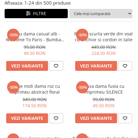
Salopete
Afiseaza:
1-
24
din
500
produse
Tricouri si topuri
FILTRE
Rochii de eveniment
Tricou dama casual alb -
Rochie scurta verde din voal
-50%
-50%
Welcome To Paris - Bumbac
cu anchior si cordon in talie
Organic
99,00 RON
449,00 RON
49,50 RON
224,50 RON
VEZI VARIANTE
VEZI VARIANTE
Rochie midi dama roz cu
Bluza dama fuxia cu
-50%
-50%
imprimeu abstract floral
imprimeu SILENCE
349,00 RON
99,00 RON
174,50 RON
49,50 RON
VEZI VARIANTE
VEZI VARIANTE