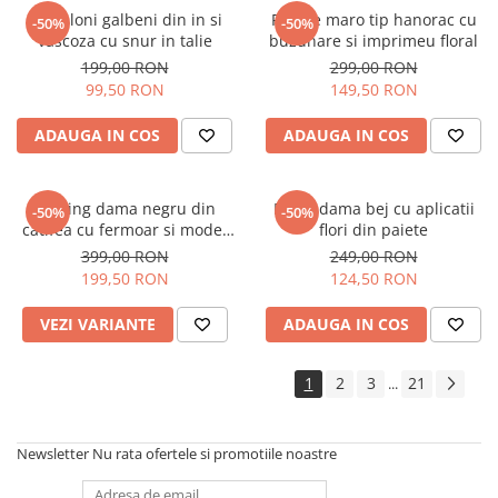
Pantaloni galbeni din in si
Rochie maro tip hanorac cu
-50%
-50%
vascoza cu snur in talie
buzunare si imprimeu floral
199,00 RON
299,00 RON
99,50 RON
149,50 RON
ADAUGA IN COS
ADAUGA IN COS
Trening dama negru din
Bluza dama bej cu aplicatii
-50%
-50%
catifea cu fermoar si model
flori din paiete
pe jacheta
399,00 RON
249,00 RON
199,50 RON
124,50 RON
VEZI VARIANTE
ADAUGA IN COS
1
2
3
21
...
Newsletter
Nu rata ofertele si promotiile noastre