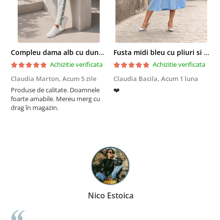
Compleu dama alb cu dungi laterale in nuante de verde si negru
Fusta midi bleu cu pliuri si buzunare
Achizitie verificata
Achizitie verificata
Claudia Marton,
Acum 5 zile
Claudia Bacila,
Acum 1 luna
Z
Produse de calitate. Doamnele
❤️
5
foarte amabile. Mereu merg cu
drag în magazin.
Nico Estoica