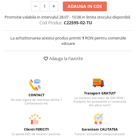
ADAUGA IN COS
Promotie valabila in intervalul 28.07 - 10.08 in limita stocului disponibil.
Cod Produs:
C22595-02-TU
La achizitionarea acestui produs primiti
1
RON pentru comenzile
viitoare
Adauga la Favorite
Transport GRATUIT
CONTACT
La comenzi mai mari de 500 RON !
Nu esti sigura de marimea dorita ?
Exceptie fac promotiile si comenzile
Contacteaza-ne!
din afara tarii!!
Clienti FERICITI
Garantam CALITATEA
Cu peste 600 de recenzii pozitive.
Tuturor articolelor comercializate!