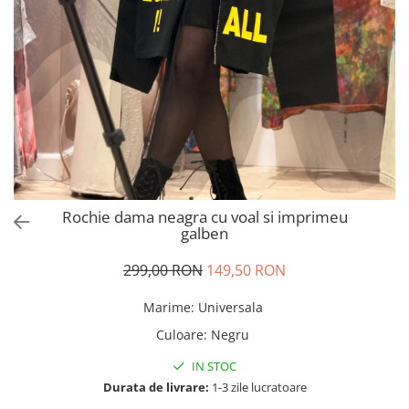
Salopete
Tricouri si topuri
Rochii de eveniment
Rochie dama neagra cu voal si imprimeu
galben
299,00 RON
149,50 RON
Marime
:
Universala
Culoare
:
Negru
IN STOC
Durata de livrare:
1-3 zile lucratoare