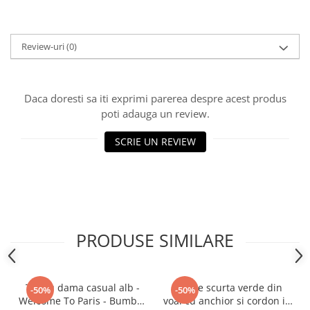
Review-uri
(0)
Daca doresti sa iti exprimi parerea despre acest produs
poti adauga un review.
SCRIE UN REVIEW
PRODUSE SIMILARE
Tricou dama casual alb -
Rochie scurta verde din
-50%
-50%
Welcome To Paris - Bumbac
voal cu anchior si cordon in