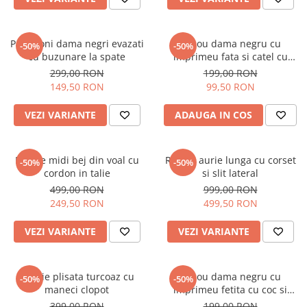
Pantaloni dama negri evazati
Tricou dama negru cu
-50%
-50%
cu buzunare la spate
imprimeu fata si catel cu
ochelari
299,00 RON
199,00 RON
149,50 RON
99,50 RON
VEZI VARIANTE
ADAUGA IN COS
Rochie midi bej din voal cu
Rochie aurie lunga cu corset
-50%
-50%
cordon in talie
si slit lateral
499,00 RON
999,00 RON
249,50 RON
499,50 RON
VEZI VARIANTE
VEZI VARIANTE
Rochie plisata turcoaz cu
Tricou dama negru cu
-50%
-50%
maneci clopot
imprimeu fetita cu coc si
ochelari albastrii
399,00 RON
199,00 RON