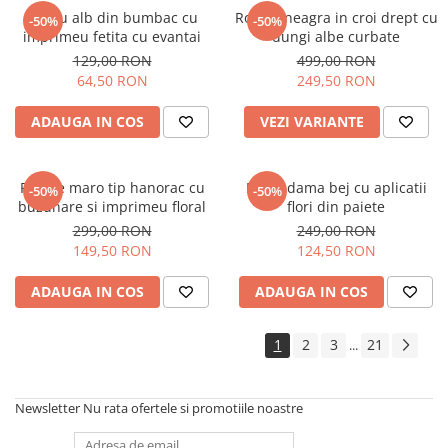
Tricou alb din bumbac cu
Rochie neagra in croi drept cu
-50%
-50%
imprimeu fetita cu evantai
dungi albe curbate
129,00 RON
499,00 RON
64,50 RON
249,50 RON
ADAUGA IN COS
VEZI VARIANTE
Rochie maro tip hanorac cu
Bluza dama bej cu aplicatii
-50%
-50%
buzunare si imprimeu floral
flori din paiete
299,00 RON
249,00 RON
149,50 RON
124,50 RON
ADAUGA IN COS
ADAUGA IN COS
1
2
3
21
...
Newsletter
Nu rata ofertele si promotiile noastre