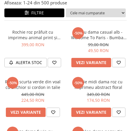
Salopete
Afiseaza:
1-
24
din
500
produse
Tricouri si topuri
FILTRE
Rochii de eveniment
Rochie roz prăfuit cu
Tricou dama casual alb -
-50%
imprimeu animal print și
Welcome To Paris - Bumbac
curea
Organic
399,00 RON
99,00 RON
49,50 RON
ALERTA STOC
VEZI VARIANTE
Rochie scurta verde din voal
Rochie midi dama roz cu
-50%
-50%
cu anchior si cordon in talie
imprimeu abstract floral
449,00 RON
349,00 RON
224,50 RON
174,50 RON
VEZI VARIANTE
VEZI VARIANTE