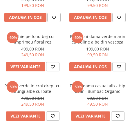
199,50 RON
99,50 RON
ADAUGA IN COS
ADAUGA IN COS
Rochie pe fond bej cu
Pantaloni dama verde marin
-50%
-50%
imprimeu floral roz
cu buline albe din vascoza
499,00 RON
199,00 RON
249,50 RON
99,50 RON
VEZI VARIANTE
ADAUGA IN COS
Rochie verde in croi drept cu
Tricou dama casual alb - Hip
-50%
-50%
dungi albe curbate
Bear - Bumbac Organic
499,00 RON
99,00 RON
249,50 RON
49,50 RON
VEZI VARIANTE
VEZI VARIANTE