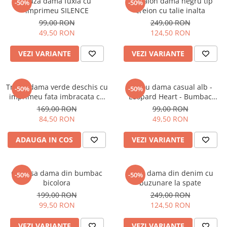
Bluza dama fuxia cu
Pantalon dama negru tip
-50%
-50%
imprimeu SILENCE
creion cu talie inalta
99,00 RON
249,00 RON
49,50 RON
124,50 RON
VEZI VARIANTE
VEZI VARIANTE
Tricou dama verde deschis cu
Tricou dama casual alb -
-50%
-50%
imprimeu fata imbracata cu
Leopard Heart - Bumbac
alb si inghetata in mana
Organic
169,00 RON
99,00 RON
84,50 RON
49,50 RON
ADAUGA IN COS
VEZI VARIANTE
Camasa dama din bumbac
Blugi dama din denim cu
-50%
-50%
bicolora
buzunare la spate
199,00 RON
249,00 RON
99,50 RON
124,50 RON
VEZI VARIANTE
VEZI VARIANTE