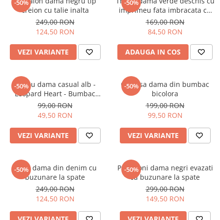
Pantalon dama negru tip
Tricou dama verde deschis cu
-50%
-50%
creion cu talie inalta
imprimeu fata imbracata cu
alb si inghetata in mana
249,00 RON
169,00 RON
124,50 RON
84,50 RON
VEZI VARIANTE
ADAUGA IN COS
Tricou dama casual alb -
Camasa dama din bumbac
-50%
-50%
Leopard Heart - Bumbac
bicolora
Organic
99,00 RON
199,00 RON
49,50 RON
99,50 RON
VEZI VARIANTE
VEZI VARIANTE
Blugi dama din denim cu
Pantaloni dama negri evazati
-50%
-50%
buzunare la spate
cu buzunare la spate
249,00 RON
299,00 RON
124,50 RON
149,50 RON
VEZI VARIANTE
VEZI VARIANTE