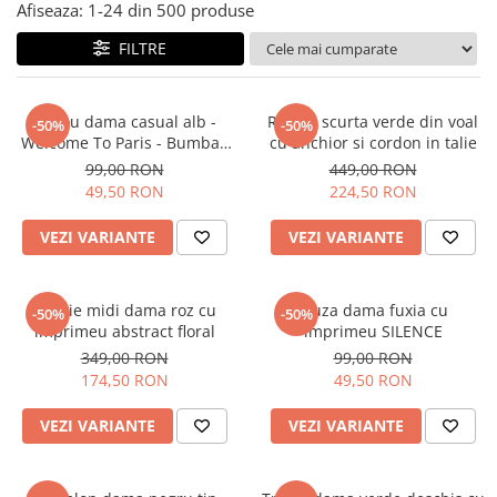
Salopete
Afiseaza:
1-
24
din
500
produse
Tricouri si topuri
FILTRE
Rochii de eveniment
Tricou dama casual alb -
Rochie scurta verde din voal
-50%
-50%
Welcome To Paris - Bumbac
cu anchior si cordon in talie
Organic
99,00 RON
449,00 RON
49,50 RON
224,50 RON
VEZI VARIANTE
VEZI VARIANTE
Rochie midi dama roz cu
Bluza dama fuxia cu
-50%
-50%
imprimeu abstract floral
imprimeu SILENCE
349,00 RON
99,00 RON
174,50 RON
49,50 RON
VEZI VARIANTE
VEZI VARIANTE