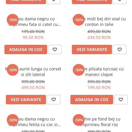
Tricou dama negru cu
Rochie midi bej din voal cu
-50%
-50%
imprimeu fata si catel cu
cordon in talie
ochelari
199,00 RON
499,00 RON
99,50 RON
249,50 RON
ADAUGA IN COS
VEZI VARIANTE
Rochie aurie lunga cu corset
Rochie plisata turcoaz cu
-50%
-50%
si slit lateral
maneci clopot
999,00 RON
399,00 RON
499,50 RON
199,50 RON
VEZI VARIANTE
ADAUGA IN COS
Tricou dama negru cu
Rochie pe fond bej cu
-50%
-50%
imprimeu fetita cu coc si
imprimeu floral roz
ochelari albastrii
199,00 RON
499,00 RON