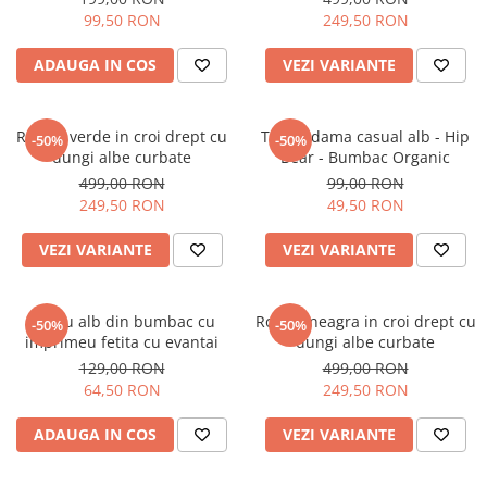
99,50 RON
249,50 RON
ADAUGA IN COS
VEZI VARIANTE
Rochie verde in croi drept cu
Tricou dama casual alb - Hip
-50%
-50%
dungi albe curbate
Bear - Bumbac Organic
499,00 RON
99,00 RON
249,50 RON
49,50 RON
VEZI VARIANTE
VEZI VARIANTE
Tricou alb din bumbac cu
Rochie neagra in croi drept cu
-50%
-50%
imprimeu fetita cu evantai
dungi albe curbate
129,00 RON
499,00 RON
64,50 RON
249,50 RON
ADAUGA IN COS
VEZI VARIANTE