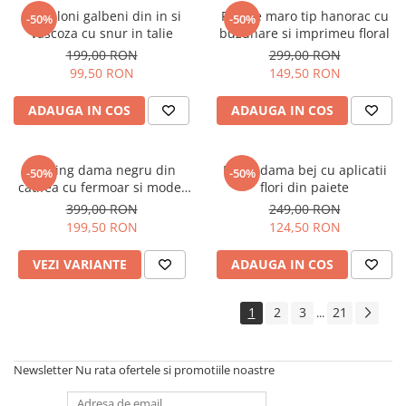
Pantaloni galbeni din in si
Rochie maro tip hanorac cu
-50%
-50%
vascoza cu snur in talie
buzunare si imprimeu floral
199,00 RON
299,00 RON
99,50 RON
149,50 RON
ADAUGA IN COS
ADAUGA IN COS
Trening dama negru din
Bluza dama bej cu aplicatii
-50%
-50%
catifea cu fermoar si model
flori din paiete
pe jacheta
399,00 RON
249,00 RON
199,50 RON
124,50 RON
VEZI VARIANTE
ADAUGA IN COS
1
2
3
21
...
Newsletter
Nu rata ofertele si promotiile noastre