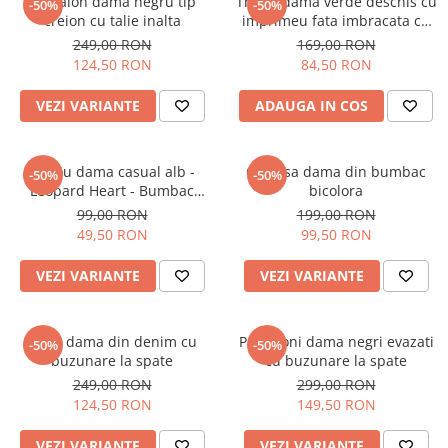
Pantalon dama negru tip
Tricou dama verde deschis cu
-50%
-50%
creion cu talie inalta
imprimeu fata imbracata cu
alb si inghetata in mana
249,00 RON
169,00 RON
124,50 RON
84,50 RON
VEZI VARIANTE
ADAUGA IN COS
Tricou dama casual alb -
Camasa dama din bumbac
-50%
-50%
Leopard Heart - Bumbac
bicolora
Organic
99,00 RON
199,00 RON
49,50 RON
99,50 RON
VEZI VARIANTE
VEZI VARIANTE
Blugi dama din denim cu
Pantaloni dama negri evazati
-50%
-50%
buzunare la spate
cu buzunare la spate
249,00 RON
299,00 RON
124,50 RON
149,50 RON
VEZI VARIANTE
VEZI VARIANTE