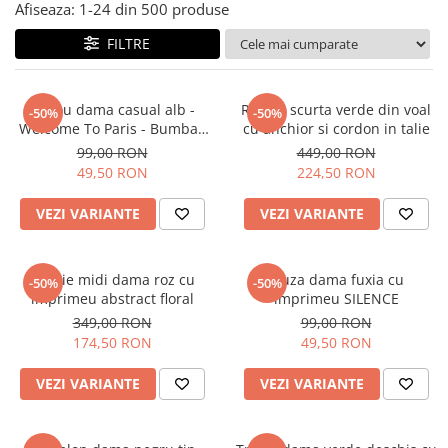
Salopete
Afiseaza:
1-
24
din
500
produse
Tricouri si topuri
FILTRE
Rochii de eveniment
Tricou dama casual alb -
Rochie scurta verde din voal
-50%
-50%
Welcome To Paris - Bumbac
cu anchior si cordon in talie
Organic
99,00 RON
449,00 RON
49,50 RON
224,50 RON
VEZI VARIANTE
VEZI VARIANTE
Rochie midi dama roz cu
Bluza dama fuxia cu
-50%
-50%
imprimeu abstract floral
imprimeu SILENCE
349,00 RON
99,00 RON
174,50 RON
49,50 RON
VEZI VARIANTE
VEZI VARIANTE