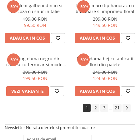
Pantaloni galbeni din in si
Rochie maro tip hanorac cu
-50%
-50%
vascoza cu snur in talie
buzunare si imprimeu floral
199,00 RON
299,00 RON
99,50 RON
149,50 RON
ADAUGA IN COS
ADAUGA IN COS
Trening dama negru din
Bluza dama bej cu aplicatii
-50%
-50%
catifea cu fermoar si model
flori din paiete
pe jacheta
399,00 RON
249,00 RON
199,50 RON
124,50 RON
VEZI VARIANTE
ADAUGA IN COS
1
2
3
21
...
Newsletter
Nu rata ofertele si promotiile noastre