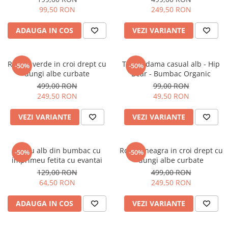
99,50 RON
249,50 RON
ADAUGA IN COS
VEZI VARIANTE
Rochie verde in croi drept cu
Tricou dama casual alb - Hip
-50%
-50%
dungi albe curbate
Bear - Bumbac Organic
499,00 RON
99,00 RON
249,50 RON
49,50 RON
VEZI VARIANTE
VEZI VARIANTE
Tricou alb din bumbac cu
Rochie neagra in croi drept cu
-50%
-50%
imprimeu fetita cu evantai
dungi albe curbate
129,00 RON
499,00 RON
64,50 RON
249,50 RON
ADAUGA IN COS
VEZI VARIANTE