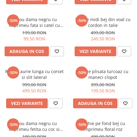
Tricou dama negru cu
Rochie midi bej din voal cu
-50%
-50%
imprimeu fata si catel cu
cordon in talie
ochelari
199,00 RON
499,00 RON
99,50 RON
249,50 RON
ADAUGA IN COS
VEZI VARIANTE
Rochie aurie lunga cu corset
Rochie plisata turcoaz cu
-50%
-50%
si slit lateral
maneci clopot
999,00 RON
399,00 RON
499,50 RON
199,50 RON
VEZI VARIANTE
ADAUGA IN COS
Tricou dama negru cu
Rochie pe fond bej cu
-50%
-50%
imprimeu fetita cu coc si
imprimeu floral roz
ochelari albastrii
199,00 RON
499,00 RON