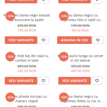
Pantaloni dama negri evazati
Tricou dama negru cu
-50%
-50%
cu buzunare la spate
imprimeu fata si catel cu
ochelari
299,00 RON
199,00 RON
149,50 RON
99,50 RON
VEZI VARIANTE
ADAUGA IN COS
Rochie midi bej din voal cu
Rochie aurie lunga cu corset
-50%
-50%
cordon in talie
si slit lateral
499,00 RON
999,00 RON
249,50 RON
499,50 RON
VEZI VARIANTE
VEZI VARIANTE
Rochie plisata turcoaz cu
Tricou dama negru cu
-50%
-50%
maneci clopot
imprimeu fetita cu coc si
ochelari albastrii
399,00 RON
199,00 RON