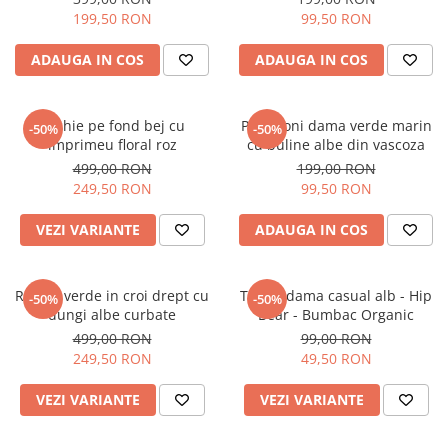
199,50 RON
99,50 RON
ADAUGA IN COS
ADAUGA IN COS
Rochie pe fond bej cu
Pantaloni dama verde marin
-50%
-50%
imprimeu floral roz
cu buline albe din vascoza
499,00 RON
199,00 RON
249,50 RON
99,50 RON
VEZI VARIANTE
ADAUGA IN COS
Rochie verde in croi drept cu
Tricou dama casual alb - Hip
-50%
-50%
dungi albe curbate
Bear - Bumbac Organic
499,00 RON
99,00 RON
249,50 RON
49,50 RON
VEZI VARIANTE
VEZI VARIANTE