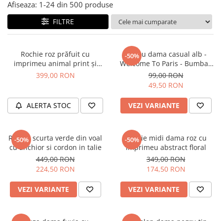
Salopete
Afiseaza:
1-
24
din
500
produse
Tricouri si topuri
FILTRE
Rochii de eveniment
Rochie roz prăfuit cu
Tricou dama casual alb -
-50%
imprimeu animal print și
Welcome To Paris - Bumbac
curea
Organic
399,00 RON
99,00 RON
49,50 RON
ALERTA STOC
VEZI VARIANTE
Rochie scurta verde din voal
Rochie midi dama roz cu
-50%
-50%
cu anchior si cordon in talie
imprimeu abstract floral
449,00 RON
349,00 RON
224,50 RON
174,50 RON
VEZI VARIANTE
VEZI VARIANTE