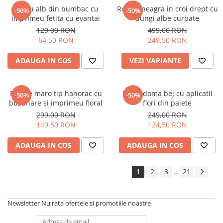
Tricou alb din bumbac cu
Rochie neagra in croi drept cu
-50%
-50%
imprimeu fetita cu evantai
dungi albe curbate
129,00 RON
499,00 RON
64,50 RON
249,50 RON
ADAUGA IN COS
VEZI VARIANTE
Rochie maro tip hanorac cu
Bluza dama bej cu aplicatii
-50%
-50%
buzunare si imprimeu floral
flori din paiete
299,00 RON
249,00 RON
149,50 RON
124,50 RON
ADAUGA IN COS
ADAUGA IN COS
1
2
3
21
...
Newsletter
Nu rata ofertele si promotiile noastre