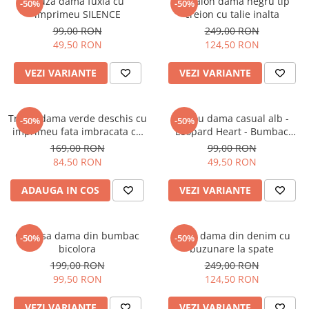
Bluza dama fuxia cu
Pantalon dama negru tip
-50%
-50%
imprimeu SILENCE
creion cu talie inalta
99,00 RON
249,00 RON
49,50 RON
124,50 RON
VEZI VARIANTE
VEZI VARIANTE
Tricou dama verde deschis cu
Tricou dama casual alb -
-50%
-50%
imprimeu fata imbracata cu
Leopard Heart - Bumbac
alb si inghetata in mana
Organic
169,00 RON
99,00 RON
84,50 RON
49,50 RON
ADAUGA IN COS
VEZI VARIANTE
Camasa dama din bumbac
Blugi dama din denim cu
-50%
-50%
bicolora
buzunare la spate
199,00 RON
249,00 RON
99,50 RON
124,50 RON
VEZI VARIANTE
VEZI VARIANTE