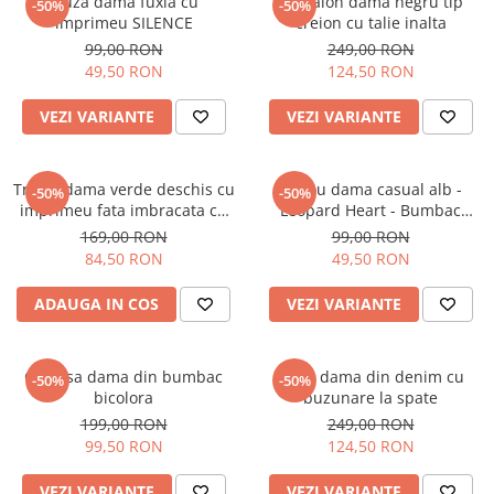
Bluza dama fuxia cu
Pantalon dama negru tip
-50%
-50%
imprimeu SILENCE
creion cu talie inalta
99,00 RON
249,00 RON
49,50 RON
124,50 RON
VEZI VARIANTE
VEZI VARIANTE
Tricou dama verde deschis cu
Tricou dama casual alb -
-50%
-50%
imprimeu fata imbracata cu
Leopard Heart - Bumbac
alb si inghetata in mana
Organic
169,00 RON
99,00 RON
84,50 RON
49,50 RON
ADAUGA IN COS
VEZI VARIANTE
Camasa dama din bumbac
Blugi dama din denim cu
-50%
-50%
bicolora
buzunare la spate
199,00 RON
249,00 RON
99,50 RON
124,50 RON
VEZI VARIANTE
VEZI VARIANTE