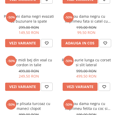
Pantaloni dama negri evazati
Tricou dama negru cu
-50%
-50%
cu buzunare la spate
imprimeu fata si catel cu
ochelari
299,00 RON
199,00 RON
149,50 RON
99,50 RON
VEZI VARIANTE
ADAUGA IN COS
Rochie midi bej din voal cu
Rochie aurie lunga cu corset
-50%
-50%
cordon in talie
si slit lateral
499,00 RON
999,00 RON
249,50 RON
499,50 RON
VEZI VARIANTE
VEZI VARIANTE
Rochie plisata turcoaz cu
Tricou dama negru cu
-50%
-50%
maneci clopot
imprimeu fetita cu coc si
ochelari albastrii
399,00 RON
199,00 RON