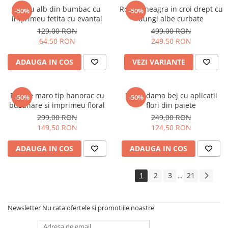
Tricou alb din bumbac cu
Rochie neagra in croi drept cu
-50%
-50%
imprimeu fetita cu evantai
dungi albe curbate
129,00 RON
499,00 RON
64,50 RON
249,50 RON
ADAUGA IN COS
VEZI VARIANTE
Rochie maro tip hanorac cu
Bluza dama bej cu aplicatii
-50%
-50%
buzunare si imprimeu floral
flori din paiete
299,00 RON
249,00 RON
149,50 RON
124,50 RON
ADAUGA IN COS
ADAUGA IN COS
1
2
3
21
...
Newsletter
Nu rata ofertele si promotiile noastre