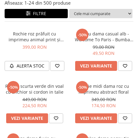
Salopete
Afiseaza:
1-
24
din
500
produse
Tricouri si topuri
FILTRE
Rochii de eveniment
Rochie roz prăfuit cu
Tricou dama casual alb -
-50%
imprimeu animal print și
Welcome To Paris - Bumbac
curea
Organic
399,00 RON
99,00 RON
49,50 RON
ALERTA STOC
VEZI VARIANTE
Rochie scurta verde din voal
Rochie midi dama roz cu
-50%
-50%
cu anchior si cordon in talie
imprimeu abstract floral
449,00 RON
349,00 RON
224,50 RON
174,50 RON
VEZI VARIANTE
VEZI VARIANTE