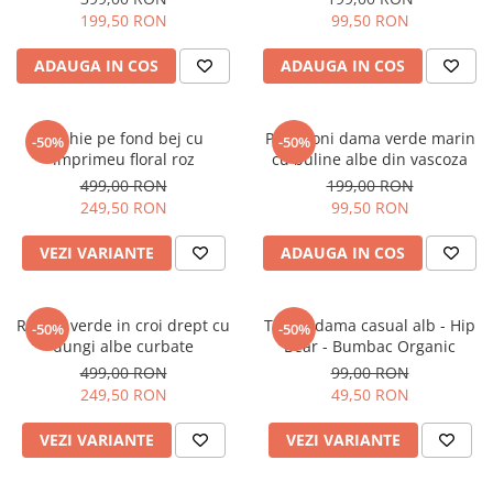
199,50 RON
99,50 RON
ADAUGA IN COS
ADAUGA IN COS
Rochie pe fond bej cu
Pantaloni dama verde marin
-50%
-50%
imprimeu floral roz
cu buline albe din vascoza
499,00 RON
199,00 RON
249,50 RON
99,50 RON
VEZI VARIANTE
ADAUGA IN COS
Rochie verde in croi drept cu
Tricou dama casual alb - Hip
-50%
-50%
dungi albe curbate
Bear - Bumbac Organic
499,00 RON
99,00 RON
249,50 RON
49,50 RON
VEZI VARIANTE
VEZI VARIANTE