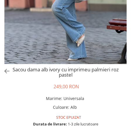
Salopete
Tricouri si topuri
Rochii de eveniment
Sacou dama alb ivory cu imprimeu palmieri roz
pastel
249,00 RON
Marime
:
Universala
Culoare
:
Alb
STOC EPUIZAT
Durata de livrare:
1-3 zile lucratoare