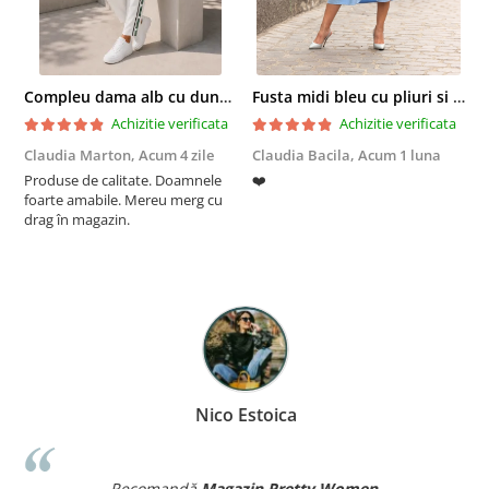
Compleu dama alb cu dungi laterale in nuante de verde si negru
Fusta midi bleu cu pliuri si buzunare
Achizitie verificata
Achizitie verificata
Claudia Marton,
Acum 4 zile
Claudia Bacila,
Acum 1 luna
Z
Produse de calitate. Doamnele
❤️
5
foarte amabile. Mereu merg cu
drag în magazin.
Nico Estoica
Recomandă
Magazin Pretty Women
.