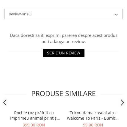
Review-uri
(0)
Daca doresti sa iti exprimi parerea despre acest produs
poti adauga un review.
SCRIE UN REVIEW
PRODUSE SIMILARE
Rochie roz prăfuit cu
Tricou dama casual alb -
imprimeu animal print și
Welcome To Paris - Bumbac
curea
Organic
399,00 RON
99,00 RON