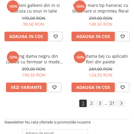
Pantaloni galbeni din in si
Rochie maro tip hanorac cu
-50%
-50%
vascoza cu snur in talie
buzunare si imprimeu floral
199,00 RON
299,00 RON
99,50 RON
149,50 RON
ADAUGA IN COS
ADAUGA IN COS
Trening dama negru din
Bluza dama bej cu aplicatii
-50%
-50%
catifea cu fermoar si model
flori din paiete
pe jacheta
399,00 RON
249,00 RON
199,50 RON
124,50 RON
VEZI VARIANTE
ADAUGA IN COS
1
2
3
21
...
Newsletter
Nu rata ofertele si promotiile noastre