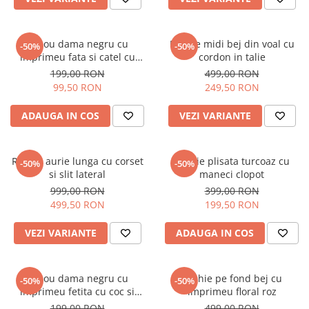
Tricou dama negru cu
Rochie midi bej din voal cu
-50%
-50%
imprimeu fata si catel cu
cordon in talie
ochelari
199,00 RON
499,00 RON
99,50 RON
249,50 RON
ADAUGA IN COS
VEZI VARIANTE
Rochie aurie lunga cu corset
Rochie plisata turcoaz cu
-50%
-50%
si slit lateral
maneci clopot
999,00 RON
399,00 RON
499,50 RON
199,50 RON
VEZI VARIANTE
ADAUGA IN COS
Tricou dama negru cu
Rochie pe fond bej cu
-50%
-50%
imprimeu fetita cu coc si
imprimeu floral roz
ochelari albastrii
199,00 RON
499,00 RON