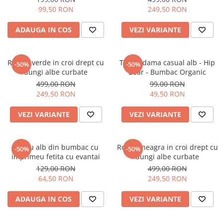
99,50 RON
249,50 RON
ADAUGA IN COS
VEZI VARIANTE
Rochie verde in croi drept cu
Tricou dama casual alb - Hip
-50%
-50%
dungi albe curbate
Bear - Bumbac Organic
499,00 RON
99,00 RON
249,50 RON
49,50 RON
VEZI VARIANTE
VEZI VARIANTE
Tricou alb din bumbac cu
Rochie neagra in croi drept cu
-50%
-50%
imprimeu fetita cu evantai
dungi albe curbate
129,00 RON
499,00 RON
64,50 RON
249,50 RON
ADAUGA IN COS
VEZI VARIANTE