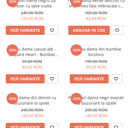
Pantalon dama negru tip
Tricou dama verde deschis cu
-50%
-50%
creion cu talie inalta
imprimeu fata imbracata cu
alb si inghetata in mana
249,00 RON
169,00 RON
124,50 RON
84,50 RON
VEZI VARIANTE
ADAUGA IN COS
Tricou dama casual alb -
Camasa dama din bumbac
-50%
-50%
Leopard Heart - Bumbac
bicolora
Organic
99,00 RON
199,00 RON
49,50 RON
99,50 RON
VEZI VARIANTE
VEZI VARIANTE
Blugi dama din denim cu
Pantaloni dama negri evazati
-50%
-50%
buzunare la spate
cu buzunare la spate
249,00 RON
299,00 RON
124,50 RON
149,50 RON
VEZI VARIANTE
VEZI VARIANTE