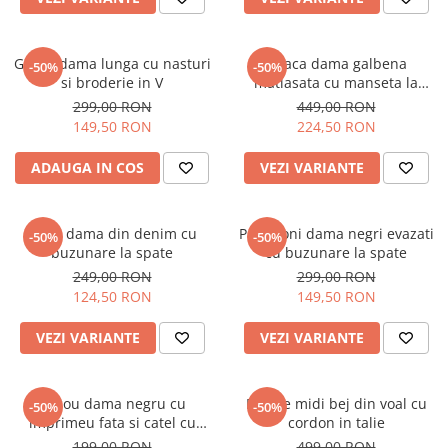
Geaca dama lunga cu nasturi
Geaca dama galbena
-50%
-50%
si broderie in V
matlasata cu manseta la
maneca si elastic in talie
299,00 RON
449,00 RON
149,50 RON
224,50 RON
ADAUGA IN COS
VEZI VARIANTE
Blugi dama din denim cu
Pantaloni dama negri evazati
-50%
-50%
buzunare la spate
cu buzunare la spate
249,00 RON
299,00 RON
124,50 RON
149,50 RON
VEZI VARIANTE
VEZI VARIANTE
Tricou dama negru cu
Rochie midi bej din voal cu
-50%
-50%
imprimeu fata si catel cu
cordon in talie
ochelari
199,00 RON
499,00 RON