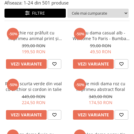
Salopete
Afiseaza:
1-
24
din
501
produse
Tricouri si topuri
FILTRE
Rochii de eveniment
Rochie roz prăfuit cu
Tricou dama casual alb -
-50%
-50%
imprimeu animal print și
Welcome To Paris - Bumbac
curea
Organic
399,00 RON
99,00 RON
199,50 RON
49,50 RON
VEZI VARIANTE
VEZI VARIANTE
Rochie scurta verde din voal
Rochie midi dama roz cu
-50%
-50%
cu anchior si cordon in talie
imprimeu abstract floral
449,00 RON
349,00 RON
224,50 RON
174,50 RON
VEZI VARIANTE
VEZI VARIANTE