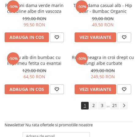
Pantaloni dama verde marin
Tricou dama casual alb - Hip
-50%
-50%
cu buline albe din vascoza
Bear - Bumbac Organic
199,00 RON
99,00 RON
99,50 RON
49,50 RON
ADAUGA IN COS
VEZI VARIANTE
Tricou alb din bumbac cu
Rochie neagra in croi drept cu
-50%
-50%
imprimeu fetita cu evantai
dungi albe curbate
129,00 RON
499,00 RON
64,50 RON
249,50 RON
ADAUGA IN COS
VEZI VARIANTE
1
2
3
21
...
Newsletter
Nu rata ofertele si promotiile noastre