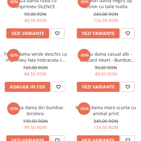
Bluza dama fuxia cu
Pantalon dama negru tip
-50%
-50%
imprimeu SILENCE
creion cu talie inalta
99,00 RON
249,00 RON
49,50 RON
124,50 RON
VEZI VARIANTE
VEZI VARIANTE
Tricou dama verde deschis cu
Tricou dama casual alb -
-50%
-50%
imprimeu fata imbracata cu
Leopard Heart - Bumbac
alb si inghetata in mana
Organic
169,00 RON
99,00 RON
84,50 RON
49,50 RON
ADAUGA IN COS
VEZI VARIANTE
Camasa dama din bumbac
Rochie dama maro scurta cu
-50%
-50%
bicolora
animal print
199,00 RON
349,00 RON
99,50 RON
174,50 RON
VEZI VARIANTE
VEZI VARIANTE