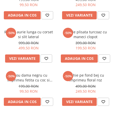
99,50 RON
249,50 RON
ADAUGA IN COS
VEZI VARIANTE
Rochie aurie lunga cu corset
Rochie plisata turcoaz cu
-50%
-50%
si slit lateral
maneci clopot
999,00 RON
399,00 RON
499,50 RON
199,50 RON
VEZI VARIANTE
ADAUGA IN COS
Tricou dama negru cu
Rochie pe fond bej cu
-50%
-50%
imprimeu fetita cu coc si
imprimeu floral roz
ochelari albastrii
199,00 RON
499,00 RON
99,50 RON
249,50 RON
ADAUGA IN COS
VEZI VARIANTE