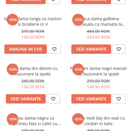
Geaca dama lunga cu nasturi
Geaca dama galbena
-50%
-50%
si broderie in V
matlasata cu manseta la
maneca si elastic in talie
299,00 RON
449,00 RON
149,50 RON
224,50 RON
ADAUGA IN COS
VEZI VARIANTE
Blugi dama din denim cu
Pantaloni dama negri evazati
-50%
-50%
buzunare la spate
cu buzunare la spate
249,00 RON
299,00 RON
124,50 RON
149,50 RON
VEZI VARIANTE
VEZI VARIANTE
Tricou dama negru cu
Rochie midi bej din voal cu
-50%
-50%
imprimeu fata si catel cu
cordon in talie
ochelari
199,00 RON
499,00 RON