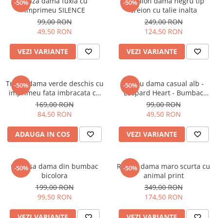
Bluza dama fuxia cu
Pantalon dama negru tip
-50%
-50%
imprimeu SILENCE
creion cu talie inalta
99,00 RON
249,00 RON
49,50 RON
124,50 RON
VEZI VARIANTE
VEZI VARIANTE
Tricou dama verde deschis cu
Tricou dama casual alb -
-50%
-50%
imprimeu fata imbracata cu
Leopard Heart - Bumbac
alb si inghetata in mana
Organic
169,00 RON
99,00 RON
84,50 RON
49,50 RON
ADAUGA IN COS
VEZI VARIANTE
Camasa dama din bumbac
Rochie dama maro scurta cu
-50%
-50%
bicolora
animal print
199,00 RON
349,00 RON
99,50 RON
174,50 RON
VEZI VARIANTE
VEZI VARIANTE