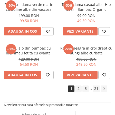
Pantaloni dama verde marin
Tricou dama casual alb - Hip
-50%
-50%
cu buline albe din vascoza
Bear - Bumbac Organic
199,00 RON
99,00 RON
99,50 RON
49,50 RON
ADAUGA IN COS
VEZI VARIANTE
Tricou alb din bumbac cu
Rochie neagra in croi drept cu
-50%
-50%
imprimeu fetita cu evantai
dungi albe curbate
129,00 RON
499,00 RON
64,50 RON
249,50 RON
ADAUGA IN COS
VEZI VARIANTE
1
2
3
21
...
Newsletter
Nu rata ofertele si promotiile noastre