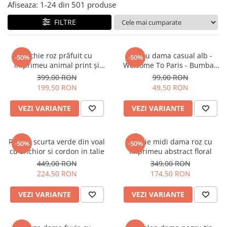
Salopete
Afiseaza:
1-
24
din
501
produse
Tricouri si topuri
FILTRE
Rochii de eveniment
Rochie roz prăfuit cu
Tricou dama casual alb -
-50%
-50%
imprimeu animal print și
Welcome To Paris - Bumbac
curea
Organic
399,00 RON
99,00 RON
199,50 RON
49,50 RON
VEZI VARIANTE
VEZI VARIANTE
Rochie scurta verde din voal
Rochie midi dama roz cu
-50%
-50%
cu anchior si cordon in talie
imprimeu abstract floral
449,00 RON
349,00 RON
224,50 RON
174,50 RON
VEZI VARIANTE
VEZI VARIANTE