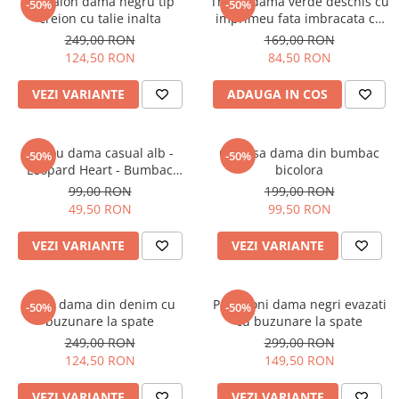
Pantalon dama negru tip
Tricou dama verde deschis cu
-50%
-50%
creion cu talie inalta
imprimeu fata imbracata cu
alb si inghetata in mana
249,00 RON
169,00 RON
124,50 RON
84,50 RON
VEZI VARIANTE
ADAUGA IN COS
Tricou dama casual alb -
Camasa dama din bumbac
-50%
-50%
Leopard Heart - Bumbac
bicolora
Organic
99,00 RON
199,00 RON
49,50 RON
99,50 RON
VEZI VARIANTE
VEZI VARIANTE
Blugi dama din denim cu
Pantaloni dama negri evazati
-50%
-50%
buzunare la spate
cu buzunare la spate
249,00 RON
299,00 RON
124,50 RON
149,50 RON
VEZI VARIANTE
VEZI VARIANTE