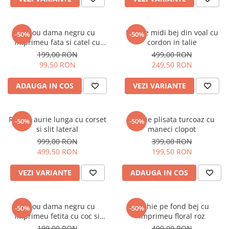
Tricou dama negru cu
Rochie midi bej din voal cu
-50%
-50%
imprimeu fata si catel cu
cordon in talie
ochelari
199,00 RON
499,00 RON
99,50 RON
249,50 RON
ADAUGA IN COS
VEZI VARIANTE
Rochie aurie lunga cu corset
Rochie plisata turcoaz cu
-50%
-50%
si slit lateral
maneci clopot
999,00 RON
399,00 RON
499,50 RON
199,50 RON
VEZI VARIANTE
ADAUGA IN COS
Tricou dama negru cu
Rochie pe fond bej cu
-50%
-50%
imprimeu fetita cu coc si
imprimeu floral roz
ochelari albastrii
199,00 RON
499,00 RON