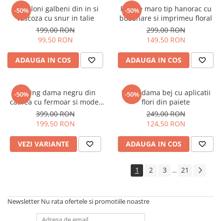
Pantaloni galbeni din in si
Rochie maro tip hanorac cu
-50%
-50%
vascoza cu snur in talie
buzunare si imprimeu floral
199,00 RON
299,00 RON
99,50 RON
149,50 RON
ADAUGA IN COS
ADAUGA IN COS
Trening dama negru din
Bluza dama bej cu aplicatii
-50%
-50%
catifea cu fermoar si model
flori din paiete
pe jacheta
399,00 RON
249,00 RON
199,50 RON
124,50 RON
VEZI VARIANTE
ADAUGA IN COS
1
2
3
21
...
Newsletter
Nu rata ofertele si promotiile noastre