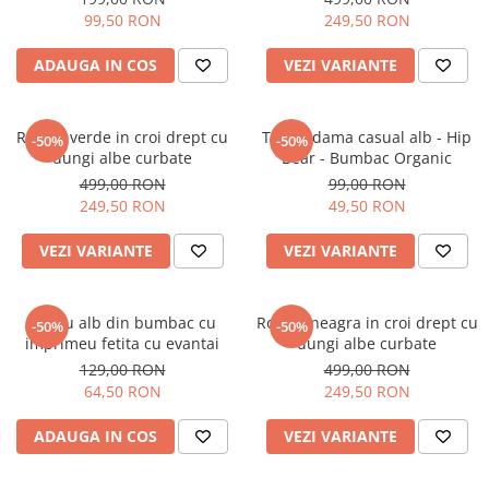
99,50 RON
249,50 RON
ADAUGA IN COS
VEZI VARIANTE
Rochie verde in croi drept cu
Tricou dama casual alb - Hip
-50%
-50%
dungi albe curbate
Bear - Bumbac Organic
499,00 RON
99,00 RON
249,50 RON
49,50 RON
VEZI VARIANTE
VEZI VARIANTE
Tricou alb din bumbac cu
Rochie neagra in croi drept cu
-50%
-50%
imprimeu fetita cu evantai
dungi albe curbate
129,00 RON
499,00 RON
64,50 RON
249,50 RON
ADAUGA IN COS
VEZI VARIANTE