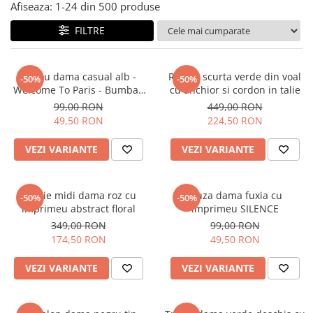
Salopete
Afiseaza:
1-
24
din
500
produse
Tricouri si topuri
FILTRE
Rochii de eveniment
Tricou dama casual alb -
Rochie scurta verde din voal
-50%
-50%
Welcome To Paris - Bumbac
cu anchior si cordon in talie
Organic
99,00 RON
449,00 RON
49,50 RON
224,50 RON
VEZI VARIANTE
VEZI VARIANTE
Rochie midi dama roz cu
Bluza dama fuxia cu
-50%
-50%
imprimeu abstract floral
imprimeu SILENCE
349,00 RON
99,00 RON
174,50 RON
49,50 RON
VEZI VARIANTE
VEZI VARIANTE