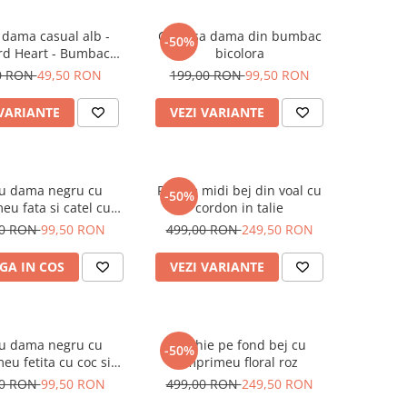
 dama casual alb -
Camasa dama din bumbac
-50%
rd Heart - Bumbac
bicolora
Organic
0 RON
49,50 RON
199,00 RON
99,50 RON
 VARIANTE
VEZI VARIANTE
ou dama negru cu
Rochie midi bej din voal cu
-50%
eu fata si catel cu
cordon in talie
ochelari
00 RON
99,50 RON
499,00 RON
249,50 RON
GA IN COS
VEZI VARIANTE
ou dama negru cu
Rochie pe fond bej cu
-50%
eu fetita cu coc si
imprimeu floral roz
helari albastrii
00 RON
99,50 RON
499,00 RON
249,50 RON