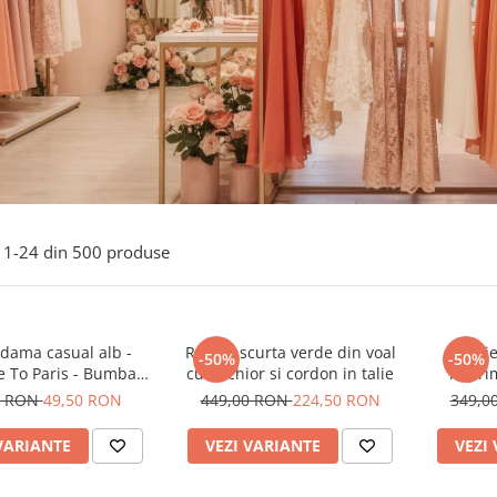
1-
24
din
500
produse
 dama casual alb -
Rochie scurta verde din voal
Rochie
-50%
-50%
 To Paris - Bumbac
cu anchior si cordon in talie
imprim
Organic
0 RON
49,50 RON
449,00 RON
224,50 RON
349,0
VARIANTE
VEZI VARIANTE
VEZI