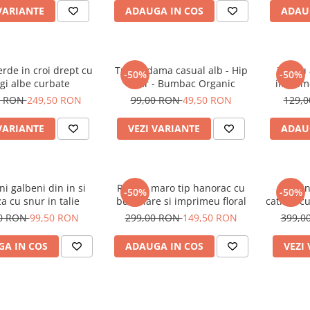
VARIANTE
ADAUGA IN COS
ADAU
rde in croi drept cu
Tricou dama casual alb - Hip
Tricou
-50%
-50%
gi albe curbate
Bear - Bumbac Organic
imprime
0 RON
249,50 RON
99,00 RON
49,50 RON
129,
VARIANTE
VEZI VARIANTE
ADAU
ni galbeni din in si
Rochie maro tip hanorac cu
Treni
-50%
-50%
a cu snur in talie
buzunare si imprimeu floral
catifea c
00 RON
99,50 RON
299,00 RON
149,50 RON
399,0
A IN COS
ADAUGA IN COS
VEZI