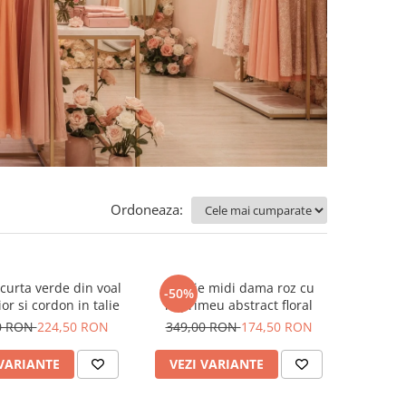
Ordoneaza:
curta verde din voal
Rochie midi dama roz cu
-50%
or si cordon in talie
imprimeu abstract floral
0 RON
224,50 RON
349,00 RON
174,50 RON
 VARIANTE
VEZI VARIANTE