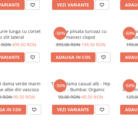
VARIANTE
VEZI VARIANTE
ADAU
urie lunga cu corset
Rochie plisata turcoaz cu
Tric
-50%
-50%
si slit lateral
maneci clopot
imprim
oc
0 RON
499,50 RON
399,00 RON
199,50 RON
199,
VARIANTE
ADAUGA IN COS
ADAU
i dama verde marin
Tricou dama casual alb - Hip
Tricou
-50%
-50%
ne albe din vascoza
Bear - Bumbac Organic
imprime
00 RON
99,50 RON
99,00 RON
49,50 RON
129,
A IN COS
VEZI VARIANTE
ADAU