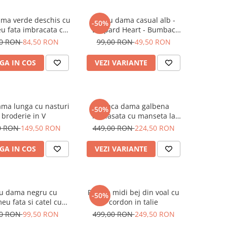
ama verde deschis cu
Tricou dama casual alb -
-50%
u fata imbracata cu
Leopard Heart - Bumbac
 inghetata in mana
Organic
00 RON
84,50 RON
99,00 RON
49,50 RON
GA IN COS
VEZI VARIANTE
ma lunga cu nasturi
Geaca dama galbena
-50%
i broderie in V
matlasata cu manseta la
maneca si elastic in talie
0 RON
149,50 RON
449,00 RON
224,50 RON
GA IN COS
VEZI VARIANTE
ou dama negru cu
Rochie midi bej din voal cu
-50%
eu fata si catel cu
cordon in talie
ochelari
00 RON
99,50 RON
499,00 RON
249,50 RON