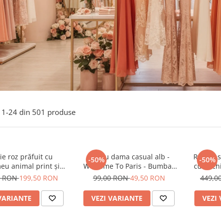
1-
24
din
501
produse
e roz prăfuit cu
Tricou dama casual alb -
Rochie s
-50%
-50%
eu animal print și
Welcome To Paris - Bumbac
cu anchi
curea
Organic
0 RON
199,50 RON
99,00 RON
49,50 RON
449,0
VARIANTE
VEZI VARIANTE
VEZI