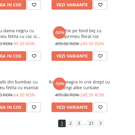
GA IN COS
VEZI VARIANTE
ou dama negru cu
Rochie pe fond bej cu
-50%
eu fetita cu coc si
imprimeu floral roz
helari albastrii
00 RON
99,50 RON
499,00 RON
249,50 RON
GA IN COS
VEZI VARIANTE
 alb din bumbac cu
Rochie neagra in croi drept cu
-50%
u fetita cu evantai
dungi albe curbate
00 RON
64,50 RON
499,00 RON
249,50 RON
GA IN COS
VEZI VARIANTE
1
2
3
21
...