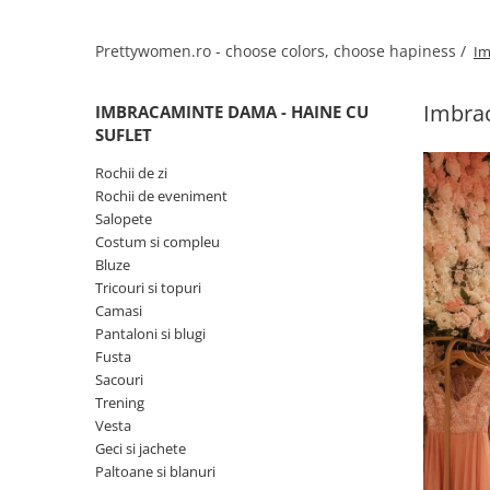
Salopete
Tricouri si topuri
Prettywomen.ro - choose colors, choose hapiness /
Im
Rochii de eveniment
Imbrac
IMBRACAMINTE DAMA - HAINE CU
SUFLET
Rochii de zi
Rochii de eveniment
Salopete
Costum si compleu
Bluze
Tricouri si topuri
Camasi
Pantaloni si blugi
Fusta
Sacouri
Trening
Vesta
Geci si jachete
Paltoane si blanuri