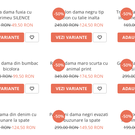
a dama fuxia cu
Pantalon dama negru tip
Tricou d
-50%
-50%
rimeu SILENCE
creion cu talie inalta
imprime
alb si
0 RON
49,50 RON
249,00 RON
124,50 RON
169,
VARIANTE
VEZI VARIANTE
ADAU
 dama din bumbac
Rochie dama maro scurta cu
Geaca da
-50%
-50%
bicolora
animal print
s
00 RON
99,50 RON
349,00 RON
174,50 RON
299,0
VARIANTE
VEZI VARIANTE
ADAU
dama din denim cu
Pantaloni dama negri evazati
Tric
-50%
-50%
unare la spate
cu buzunare la spate
imprim
0 RON
124,50 RON
299,00 RON
149,50 RON
199,