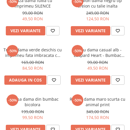
Bluza dama fuxia cu
Pantalon dama negru tip
-50%
-50%
imprimeu SILENCE
creion cu talie inalta
99,00 RON
249,00 RON
49,50 RON
124,50 RON
VEZI VARIANTE
VEZI VARIANTE
Tricou dama verde deschis cu
Tricou dama casual alb -
-50%
-50%
imprimeu fata imbracata cu
Leopard Heart - Bumbac
alb si inghetata in mana
Organic
169,00 RON
99,00 RON
84,50 RON
49,50 RON
ADAUGA IN COS
VEZI VARIANTE
Camasa dama din bumbac
Rochie dama maro scurta cu
-50%
-50%
bicolora
animal print
199,00 RON
349,00 RON
99,50 RON
174,50 RON
VEZI VARIANTE
VEZI VARIANTE