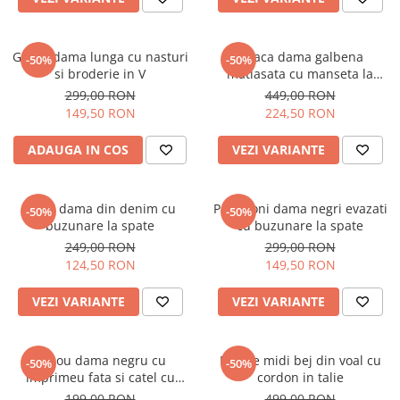
Geaca dama lunga cu nasturi
Geaca dama galbena
-50%
-50%
si broderie in V
matlasata cu manseta la
maneca si elastic in talie
299,00 RON
449,00 RON
149,50 RON
224,50 RON
ADAUGA IN COS
VEZI VARIANTE
Blugi dama din denim cu
Pantaloni dama negri evazati
-50%
-50%
buzunare la spate
cu buzunare la spate
249,00 RON
299,00 RON
124,50 RON
149,50 RON
VEZI VARIANTE
VEZI VARIANTE
Tricou dama negru cu
Rochie midi bej din voal cu
-50%
-50%
imprimeu fata si catel cu
cordon in talie
ochelari
199,00 RON
499,00 RON