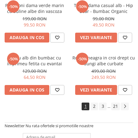
Pantaloni dama verde marin
Tricou dama casual alb - Hip
-50%
-50%
cu buline albe din vascoza
Bear - Bumbac Organic
199,00 RON
99,00 RON
99,50 RON
49,50 RON
ADAUGA IN COS
VEZI VARIANTE
Tricou alb din bumbac cu
Rochie neagra in croi drept cu
-50%
-50%
imprimeu fetita cu evantai
dungi albe curbate
129,00 RON
499,00 RON
64,50 RON
249,50 RON
ADAUGA IN COS
VEZI VARIANTE
1
2
3
21
...
Newsletter
Nu rata ofertele si promotiile noastre