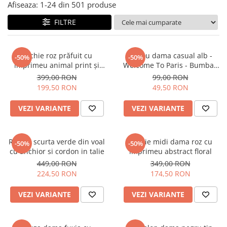
Salopete
Afiseaza:
1-
24
din
501
produse
Tricouri si topuri
FILTRE
Rochii de eveniment
Rochie roz prăfuit cu
Tricou dama casual alb -
-50%
-50%
imprimeu animal print și
Welcome To Paris - Bumbac
curea
Organic
399,00 RON
99,00 RON
199,50 RON
49,50 RON
VEZI VARIANTE
VEZI VARIANTE
Rochie scurta verde din voal
Rochie midi dama roz cu
-50%
-50%
cu anchior si cordon in talie
imprimeu abstract floral
449,00 RON
349,00 RON
224,50 RON
174,50 RON
VEZI VARIANTE
VEZI VARIANTE