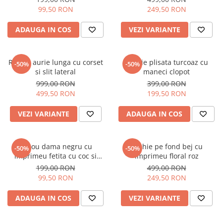
99,50 RON
249,50 RON
ADAUGA IN COS
VEZI VARIANTE
Rochie aurie lunga cu corset
Rochie plisata turcoaz cu
-50%
-50%
si slit lateral
maneci clopot
999,00 RON
399,00 RON
499,50 RON
199,50 RON
VEZI VARIANTE
ADAUGA IN COS
Tricou dama negru cu
Rochie pe fond bej cu
-50%
-50%
imprimeu fetita cu coc si
imprimeu floral roz
ochelari albastrii
199,00 RON
499,00 RON
99,50 RON
249,50 RON
ADAUGA IN COS
VEZI VARIANTE